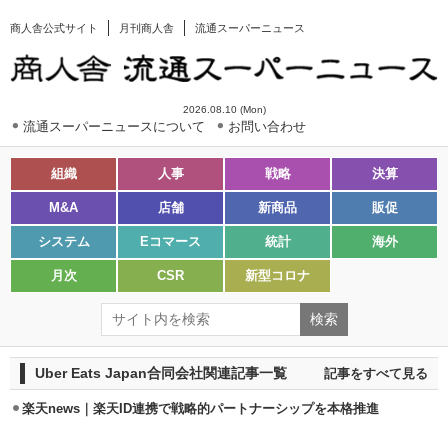
商人舎公式サイト
月刊商人舎
流通スーパーニュース
2026.08.10 (Mon)
流通スーパーニュースについて
お問い合わせ
組織
人事
戦略
決算
M&A
店舗
新商品
販促
システム
Eコマース
統計
海外
月次
CSR
新型コロナ
Uber Eats Japan合同会社関連記事一覧
記事をすべて見る
楽天news｜楽天ID連携で戦略的パートナーシップを本格推進