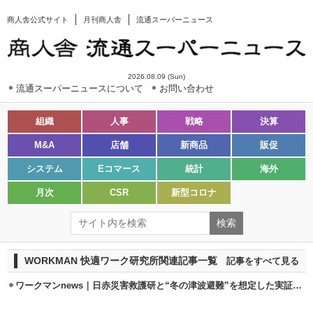
商人舎公式サイト
月刊商人舎
流通スーパーニュース
2026.08.09 (Sun)
流通スーパーニュースについて
お問い合わせ
組織
人事
戦略
決算
M&A
店舗
新商品
販促
システム
Eコマース
統計
海外
月次
CSR
新型コロナ
WORKMAN 快適ワーク研究所関連記事一覧
記事をすべて見る
ワークマンnews｜日赤災害救護研と“冬の津波避難”を想定した実証実験実施