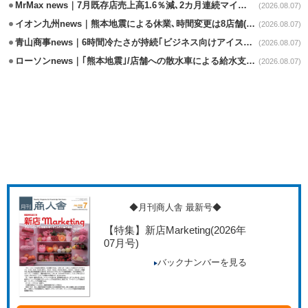
MrMax news｜7月既存店売上高1.6％減､2カ月連続マイナス
(2026.08.07)
イオン九州news｜熊本地震による休業､時間変更は8店舗(8/7時点)
(2026.08.07)
青山商事news｜6時間冷たさが持続｢ビジネス向けアイスベスト｣発売
(2026.08.07)
ローソンnews｜｢熊本地震｣/店舗への散水車による給水支援を開始
(2026.08.07)
◆月刊商人舎 最新号◆
【特集】新店Marketing
(2026年
07月号)
バックナンバーを見る