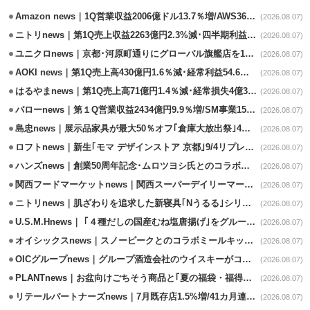
Amazon news｜1Q営業収益2006億ドル13.7％増/AWS36.8％％増が貢献
(2026.08.07)
ニトリnews｜第1Q売上収益2263億円2.3%減･四半期利益1.4％減
(2026.08.07)
ユニクロnews｜京都･河原町通りにグローバル旗艦店を11/6開設
(2026.08.07)
AOKI news｜第1Q売上高430億円1.6％減･経常利益54.6％減
(2026.08.07)
はるやまnews｜第1Q売上高71億円1.4％減･経常損失4億3800万円
(2026.08.07)
バローnews｜第１Q営業収益2434億円9.9％増/SM事業15.5％増と絶好調
(2026.08.07)
島忠news｜展示品家具が最大50％オフ｢倉庫大放出祭｣4店舗限定で開催
(2026.08.07)
ロフトnews｜新生｢モマ デザインストア 京都｣9/4リプレイスオープン
(2026.08.07)
ハンズnews｜創業50周年記念･ムロツヨシ氏とのコラボ企画｢ムロハンズ｣開催
(2026.08.07)
関西フードマーケットnews｜関西スーパーデイリーマート蒲生店8/7改装
(2026.08.07)
ニトリnews｜肌ざわりを追求した新寝具｢Nうるる｣シリーズを発売
(2026.08.07)
U.S.M.Hnews｜ ｢４種だしの国産むね塩唐揚げ｣をグループ610店で共同販促
(2026.08.07)
オイシックスnews｜スノーピークとのコラボミールキット8/13発売
(2026.08.07)
OICグループnews｜グループ酒造会社のウイスキーがコンペティション受賞
(2026.08.07)
PLANTnews｜お盆向けごちそう商品と｢夏の福袋・福得カート｣8/8から開催
(2026.08.07)
リテールパートナーズnews｜7月既存店1.5%増/41カ月連続増
(2026.08.07)