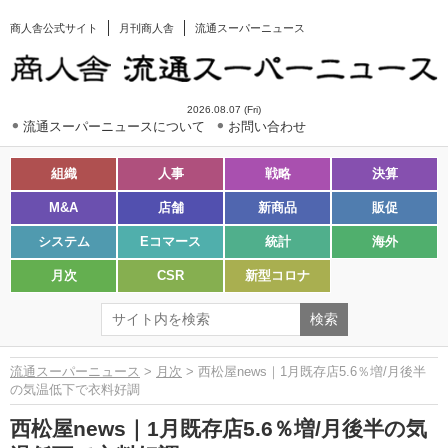
商人舎公式サイト
月刊商人舎
流通スーパーニュース
2026.08.07 (Fri)
流通スーパーニュースについて
お問い合わせ
組織
人事
戦略
決算
M&A
店舗
新商品
販促
システム
Eコマース
統計
海外
月次
CSR
新型コロナ
流通スーパーニュース
>
月次
> 西松屋news｜1月既存店5.6％増/月後半
の気温低下で衣料好調
西松屋news｜1月既存店5.6％増/月後半の気