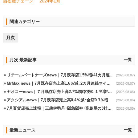
西松屋チェーン
2024年1月
関連カテゴリー
月次
月次 最新記事
一覧
リテールパートナーズnews｜7月既存店1.5%増/41カ月連続増
(2026.08.07)
MrMax news｜7月既存店売上高1.6％減､2カ月連続マイナス
(2026.08.07)
ヤオコーnews｜７月既存店売上高2.7%増/客数0.１％増/客単価2.6％増
(2026.08.06)
アクシアルnews｜7月既存店売上高0.4％減･全店0.3％増
(2026.08.06)
7月百貨店売上速報｜三越伊勢丹･阪急阪神･高島屋の3社は増収
(2026.08.05)
最新ニュース
一覧