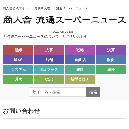
商人舎公式サイト
月刊商人舎
流通スーパーニュース
2026.08.09 (Sun)
流通スーパーニュースについて
お問い合わせ
組織
人事
戦略
決算
M&A
店舗
新商品
販促
システム
Eコマース
統計
海外
月次
CSR
新型コロナ
お問い合わせ