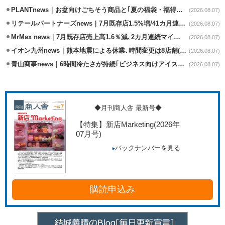
PLANTnews｜お盆向けごちそう商品と｢夏の福袋・福得カート｣8/8から開催
(2026.08.07)
リテールパートナーズnews｜7月既存店1.5%増/41カ月連続増
(2026.08.07)
MrMax news｜7月既存店売上高1.6％減､2カ月連続マイナス
(2026.08.07)
イオン九州news｜熊本地震による休業､時間変更は8店舗(8/7時点)
(2026.08.07)
青山商事news｜6時間冷たさが持続｢ビジネス向けアイスベスト｣発売
(2026.08.07)
◆月刊商人舎 最新号◆
【特集】新店Marketing
(2026年
07月号)
バックナンバーを見る
購読申込み