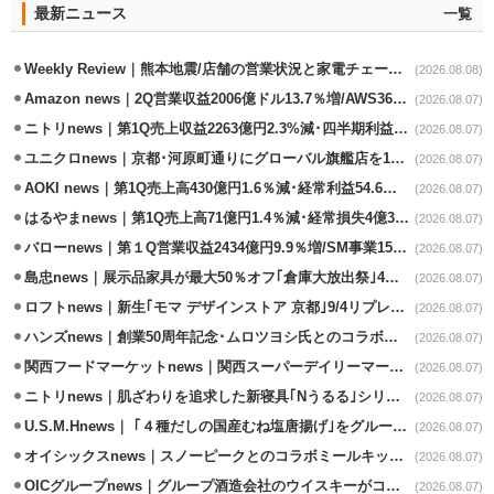
最新ニュース
一覧
Weekly Review｜熊本地震/店舗の営業状況と家電チェーンの支援策
(2026.08.08)
Amazon news｜2Q営業収益2006億ドル13.7％増/AWS36.8％％増が貢献
(2026.08.07)
ニトリnews｜第1Q売上収益2263億円2.3%減･四半期利益1.4％減
(2026.08.07)
ユニクロnews｜京都･河原町通りにグローバル旗艦店を11/6開設
(2026.08.07)
AOKI news｜第1Q売上高430億円1.6％減･経常利益54.6％減
(2026.08.07)
はるやまnews｜第1Q売上高71億円1.4％減･経常損失4億3800万円
(2026.08.07)
バローnews｜第１Q営業収益2434億円9.9％増/SM事業15.5％増と絶好調
(2026.08.07)
島忠news｜展示品家具が最大50％オフ｢倉庫大放出祭｣4店舗限定で開催
(2026.08.07)
ロフトnews｜新生｢モマ デザインストア 京都｣9/4リプレイスオープン
(2026.08.07)
ハンズnews｜創業50周年記念･ムロツヨシ氏とのコラボ企画｢ムロハンズ｣開催
(2026.08.07)
関西フードマーケットnews｜関西スーパーデイリーマート蒲生店8/7改装
(2026.08.07)
ニトリnews｜肌ざわりを追求した新寝具｢Nうるる｣シリーズを発売
(2026.08.07)
U.S.M.Hnews｜ ｢４種だしの国産むね塩唐揚げ｣をグループ610店で共同販促
(2026.08.07)
オイシックスnews｜スノーピークとのコラボミールキット8/13発売
(2026.08.07)
OICグループnews｜グループ酒造会社のウイスキーがコンペティション受賞
(2026.08.07)