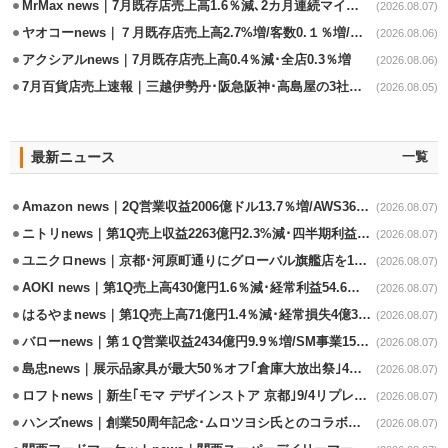
MrMax news｜7月既存店売上高1.6％減､2カ月連続マイナス
(2026.08.07)
ヤオコーnews｜７月既存店売上高2.7%増/客数0.１％増/客単価2.6％増
(2026.08.06)
アクシアルnews｜7月既存店売上高0.4％減･全店0.3％増
(2026.08.06)
7月百貨店売上速報｜三越伊勢丹･阪急阪神･高島屋の3社は増収
(2026.08.05)
最新ニュース
一覧
Amazon news｜2Q営業収益2006億ドル13.7％増/AWS36.8％％増が貢献
(2026.08.07)
ニトリnews｜第1Q売上収益2263億円2.3%減･四半期利益1.4％減
(2026.08.07)
ユニクロnews｜京都･河原町通りにグローバル旗艦店を11/6開設
(2026.08.07)
AOKI news｜第1Q売上高430億円1.6％減･経常利益54.6％減
(2026.08.07)
はるやまnews｜第1Q売上高71億円1.4％減･経常損失4億3800万円
(2026.08.07)
バローnews｜第１Q営業収益2434億円9.9％増/SM事業15.5％増と絶好調
(2026.08.07)
島忠news｜展示品家具が最大50％オフ｢倉庫大放出祭｣4店舗限定で開催
(2026.08.07)
ロフトnews｜新生｢モマ デザインストア 京都｣9/4リプレイスオープン
(2026.08.07)
ハンズnews｜創業50周年記念･ムロツヨシ氏とのコラボ企画｢ムロハンズ｣開催
(2026.08.07)