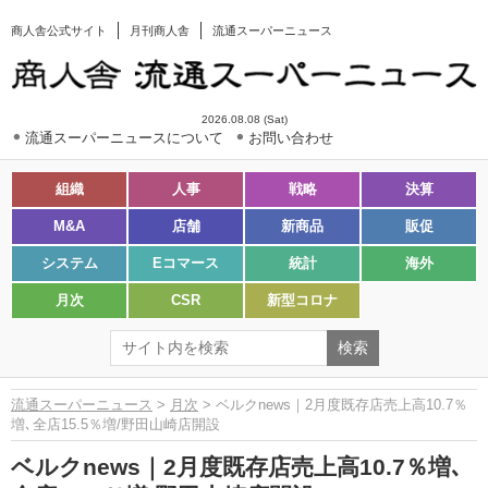
商人舎公式サイト
月刊商人舎
流通スーパーニュース
2026.08.08 (Sat)
流通スーパーニュースについて
お問い合わせ
組織
人事
戦略
決算
M&A
店舗
新商品
販促
システム
Eコマース
統計
海外
月次
CSR
新型コロナ
流通スーパーニュース
>
月次
> ベルクnews｜2月度既存店売上高10.7％
増､全店15.5％増/野田山崎店開設
ベルクnews｜2月度既存店売上高10.7％増､