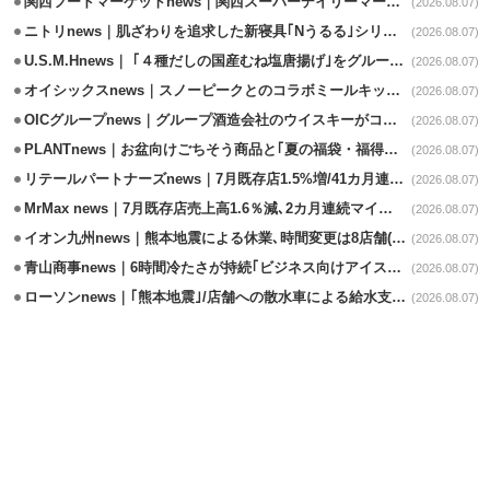
関西フードマーケットnews｜関西スーパーデイリーマート蒲生店8/7改装
(2026.08.07)
ニトリnews｜肌ざわりを追求した新寝具｢Nうるる｣シリーズを発売
(2026.08.07)
U.S.M.Hnews｜ ｢４種だしの国産むね塩唐揚げ｣をグループ610店で共同販促
(2026.08.07)
オイシックスnews｜スノーピークとのコラボミールキット8/13発売
(2026.08.07)
OICグループnews｜グループ酒造会社のウイスキーがコンペティション受賞
(2026.08.07)
PLANTnews｜お盆向けごちそう商品と｢夏の福袋・福得カート｣8/8から開催
(2026.08.07)
リテールパートナーズnews｜7月既存店1.5%増/41カ月連続増
(2026.08.07)
MrMax news｜7月既存店売上高1.6％減､2カ月連続マイナス
(2026.08.07)
イオン九州news｜熊本地震による休業､時間変更は8店舗(8/7時点)
(2026.08.07)
青山商事news｜6時間冷たさが持続｢ビジネス向けアイスベスト｣発売
(2026.08.07)
ローソンnews｜｢熊本地震｣/店舗への散水車による給水支援を開始
(2026.08.07)