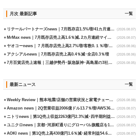
月次 最新記事
一覧
リテールパートナーズnews｜7月既存店1.5%増/41カ月連続増
(2026.08.07)
MrMax news｜7月既存店売上高1.6％減､2カ月連続マイナス
(2026.08.07)
ヤオコーnews｜７月既存店売上高2.7%増/客数0.１％増/客単価2.6％増
(2026.08.06)
アクシアルnews｜7月既存店売上高0.4％減･全店0.3％増
(2026.08.06)
7月百貨店売上速報｜三越伊勢丹･阪急阪神･高島屋の3社は増収
(2026.08.05)
最新ニュース
一覧
Weekly Review｜熊本地震/店舗の営業状況と家電チェーンの支援策
(2026.08.08)
Amazon news｜2Q営業収益2006億ドル13.7％増/AWS36.8％％増が貢献
(2026.08.07)
ニトリnews｜第1Q売上収益2263億円2.3%減･四半期利益1.4％減
(2026.08.07)
ユニクロnews｜京都･河原町通りにグローバル旗艦店を11/6開設
(2026.08.07)
AOKI news｜第1Q売上高430億円1.6％減･経常利益54.6％減
(2026.08.07)