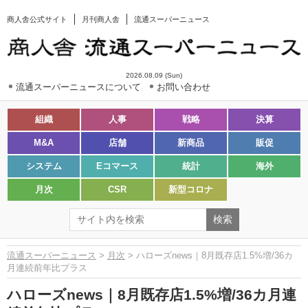
商人舎公式サイト
月刊商人舎
流通スーパーニュース
2026.08.09 (Sun)
流通スーパーニュースについて
お問い合わせ
組織
人事
戦略
決算
M&A
店舗
新商品
販促
システム
Eコマース
統計
海外
月次
CSR
新型コロナ
流通スーパーニュース
>
月次
> ハローズnews｜8月既存店1.5%増/36カ
月連続前年比プラス
ハローズnews｜8月既存店1.5%増/36カ月連