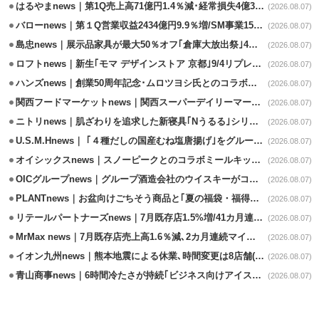
はるやまnews｜第1Q売上高71億円1.4％減･経常損失4億3800万円
(2026.08.07)
バローnews｜第１Q営業収益2434億円9.9％増/SM事業15.5％増と絶好調
(2026.08.07)
島忠news｜展示品家具が最大50％オフ｢倉庫大放出祭｣4店舗限定で開催
(2026.08.07)
ロフトnews｜新生｢モマ デザインストア 京都｣9/4リプレイスオープン
(2026.08.07)
ハンズnews｜創業50周年記念･ムロツヨシ氏とのコラボ企画｢ムロハンズ｣開催
(2026.08.07)
関西フードマーケットnews｜関西スーパーデイリーマート蒲生店8/7改装
(2026.08.07)
ニトリnews｜肌ざわりを追求した新寝具｢Nうるる｣シリーズを発売
(2026.08.07)
U.S.M.Hnews｜ ｢４種だしの国産むね塩唐揚げ｣をグループ610店で共同販促
(2026.08.07)
オイシックスnews｜スノーピークとのコラボミールキット8/13発売
(2026.08.07)
OICグループnews｜グループ酒造会社のウイスキーがコンペティション受賞
(2026.08.07)
PLANTnews｜お盆向けごちそう商品と｢夏の福袋・福得カート｣8/8から開催
(2026.08.07)
リテールパートナーズnews｜7月既存店1.5%増/41カ月連続増
(2026.08.07)
MrMax news｜7月既存店売上高1.6％減､2カ月連続マイナス
(2026.08.07)
イオン九州news｜熊本地震による休業､時間変更は8店舗(8/7時点)
(2026.08.07)
青山商事news｜6時間冷たさが持続｢ビジネス向けアイスベスト｣発売
(2026.08.07)