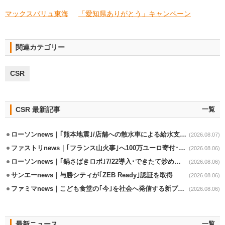
マックスバリュ東海
「愛知県ありがとう」キャンペーン
関連カテゴリー
CSR
CSR 最新記事
一覧
ローソンnews｜｢熊本地震｣/店舗への散水車による給水支援を開始
(2026.08.07)
ファストリnews｜｢フランス山火事｣へ100万ユーロ寄付･衣料5万点も提供
(2026.08.06)
ローソンnews｜｢鍋さばきロボ｣7/22導入･できたて炒めメニューを提供
(2026.08.06)
サンエーnews｜与勝シティが｢ZEB Ready｣認証を取得
(2026.08.06)
ファミマnews｜こども食堂の｢今｣を社会へ発信する新プロジェクト始動
(2026.08.06)
最新ニュース
一覧