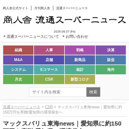
商人舎公式サイト
月刊商人舎
流通スーパーニュース
2026.08.07 (Fri)
流通スーパーニュースについて
お問い合わせ
組織
人事
戦略
決算
M&A
店舗
新商品
販促
システム
Eコマース
統計
海外
月次
CSR
新型コロナ
流通スーパーニュース
>
CSR
> マックスバリュ東海news｜愛知県に約
150万円を寄贈/愛知県の環境保全へ
マックスバリュ東海news｜愛知県に約150