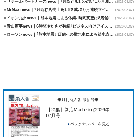
リテールパートナーズnews｜7月既存店1.5%増/41カ月連続増
(2026.08.07)
MrMax news｜7月既存店売上高1.6％減､2カ月連続マイナス
(2026.08.07)
イオン九州news｜熊本地震による休業､時間変更は8店舗(8/7時点)
(2026.08.07)
青山商事news｜6時間冷たさが持続｢ビジネス向けアイスベスト｣発売
(2026.08.07)
ローソンnews｜｢熊本地震｣/店舗への散水車による給水支援を開始
(2026.08.07)
◆月刊商人舎 最新号◆
【特集】新店Marketing
(2026年
07月号)
バックナンバーを見る