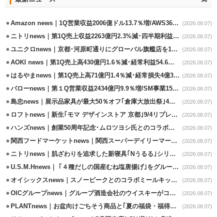
Amazon news｜1Q営業収益2006億ドル13.7％増/AWS36.8％％増が貢献
(2026.08.07)
ニトリnews｜第1Q売上収益2263億円2.3%減･四半期利益1.4％減
(2026.08.07)
ユニクロnews｜京都･河原町通りにグローバル旗艦店を11/6開設
(2026.08.07)
AOKI news｜第1Q売上高430億円1.6％減･経常利益54.6％減
(2026.08.07)
はるやまnews｜第1Q売上高71億円1.4％減･経常損失4億3800万円
(2026.08.07)
バローnews｜第１Q営業収益2434億円9.9％増/SM事業15.5％増と絶好調
(2026.08.07)
島忠news｜展示品家具が最大50％オフ｢倉庫大放出祭｣4店舗限定で開催
(2026.08.07)
ロフトnews｜新生｢モマ デザインストア 京都｣9/4リプレイスオープン
(2026.08.07)
ハンズnews｜創業50周年記念･ムロツヨシ氏とのコラボ企画｢ムロハンズ｣開催
(2026.08.07)
関西フードマーケットnews｜関西スーパーデイリーマート蒲生店8/7改装
(2026.08.07)
ニトリnews｜肌ざわりを追求した新寝具｢Nうるる｣シリーズを発売
(2026.08.07)
U.S.M.Hnews｜ ｢４種だしの国産むね塩唐揚げ｣をグループ610店で共同販促
(2026.08.07)
オイシックスnews｜スノーピークとのコラボミールキット8/13発売
(2026.08.07)
OICグループnews｜グループ酒造会社のウイスキーがコンペティション受賞
(2026.08.07)
PLANTnews｜お盆向けごちそう商品と｢夏の福袋・福得カート｣8/8から開催
(2026.08.07)