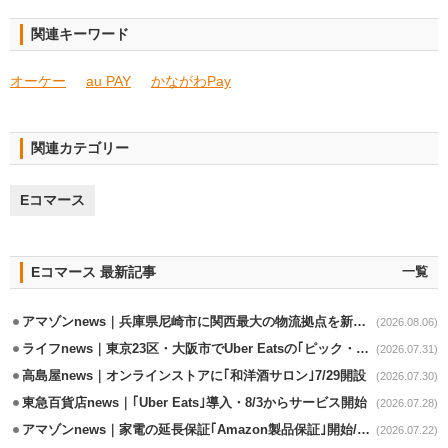
関連キーワード
オーケー
au PAY
かながわPay
関連カテゴリー
Eコマース
Eコマース 最新記事
一覧
アマゾンnews｜兵庫県尼崎市に関西最大の物流拠点を新設・市内2拠点目
(2026.08.06)
ライフnews｜東京23区・大阪市でUber Eatsの｢ピック・パック・ペイ｣導入
(2026.07.31)
高島屋news｜オンラインストアに｢和洋酒サロン｣7/29開設
(2026.07.30)
東急百貨店news｜｢Uber Eats｣導入・8/3からサービス開始
(2026.07.28)
アマゾンnews｜家電の延長保証｢Amazon製品保証｣開始/購入～修理Web完結
(2026.07.22)