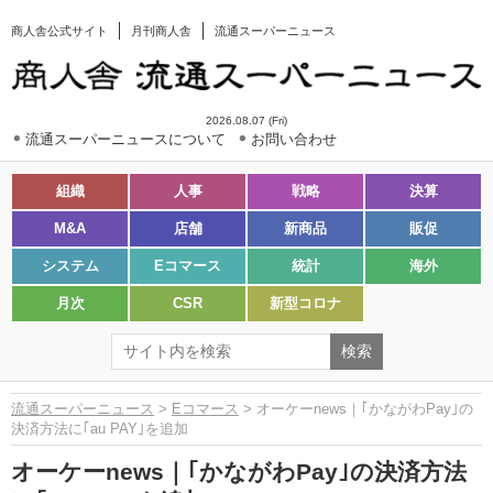
商人舎公式サイト
月刊商人舎
流通スーパーニュース
2026.08.07 (Fri)
流通スーパーニュースについて
お問い合わせ
組織
人事
戦略
決算
M&A
店舗
新商品
販促
システム
Eコマース
統計
海外
月次
CSR
新型コロナ
流通スーパーニュース
>
Eコマース
> オーケーnews｜｢かながわPay｣の
決済方法に｢au PAY｣を追加
オーケーnews｜｢かながわPay｣の決済方法