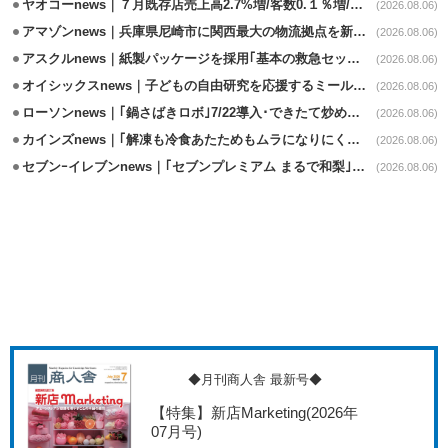
ヤオコーnews｜７月既存店売上高2.7%増/客数0.１％増/客単価2.6％増
(2026.08.06)
アマゾンnews｜兵庫県尼崎市に関西最大の物流拠点を新設・市内2拠点目
(2026.08.06)
アスクルnews｜紙製パッケージを採用｢基本の救急セット｣8/5発売
(2026.08.06)
オイシックスnews｜子どもの自由研究を応援するミールキット8/6発売
(2026.08.06)
ローソンnews｜｢鍋さばきロボ｣7/22導入･できたて炒めメニューを提供
(2026.08.06)
カインズnews｜｢解凍も冷食あたためもムラになりにくいフラットレンジ｣発売
(2026.08.06)
セブンｰイレブンnews｜｢セブンプレミアム まるで和梨｣8/11から順次発売
(2026.08.06)
◆月刊商人舎 最新号◆
【特集】新店Marketing
(2026年
07月号)