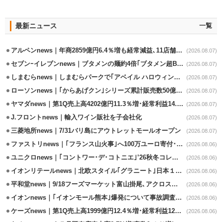
最新ニュース
一覧
アルペンnews｜年商2859億円6.4％増も経常減益､11店舗出店、4店閉鎖
(2026.08.07)
セブンｰイレブンnews｜ブタメンの麺約4倍｢ブタメン超BIG｣8/11から限定発売
(2026.08.07)
しまむらnews｜しまむらパークで｢アベイル ハロウィンじゅんびフェア｣開催
(2026.08.07)
ローソンnews｜｢からあげクン｣シリーズ累計販売数50億食突破
(2026.08.07)
ヤマダnews｜第1Q売上高4202億円11.3％増･経常利益14.5％増
(2026.08.07)
J.フロントnews｜輸入ワイン販社を子会社化
(2026.08.07)
三菱地所news｜7/31バリ島にアウトレットモールオープン
(2026.08.07)
ファストリnews｜｢フランス山火事｣へ100万ユーロ寄付･衣料5万点も提供
(2026.08.06)
ユニクロnews｜｢コントワー･デ･コトニエ｣’26秋冬コレクション8/28発売
(2026.08.06)
イオンリテールnews｜北欧スタイル｢グラニート｣日本１号店を自由が丘に開業
(2026.08.06)
平和堂news｜9/18フーズマーケット富山掛尾､アクロスプラザ内に出店
(2026.08.06)
イオンnews｜｢イオンモール熊本｣爆発について事故調査委員会設置
(2026.08.06)
ケーズnews｜第1Q売上高1999億円12.4％増･経常利益125.0%増
(2026.08.06)