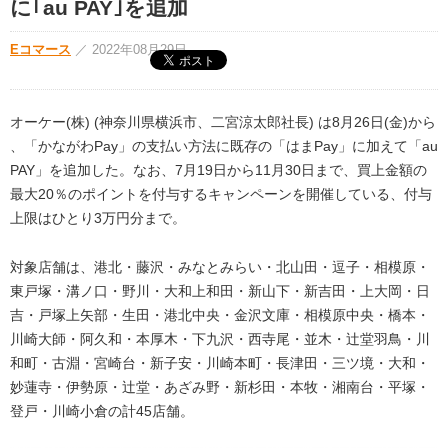
に｢au PAY｣を追加
Eコマース
／
2022年08月29日
オーケー(株) (神奈川県横浜市、二宮涼太郎社長) は8月26日(金)から
、「かながわPay」の支払い方法に既存の「はまPay」に加えて「au
PAY」を追加した。なお、7月19日から11月30日まで、買上金額の
最大20％のポイントを付与するキャンペーンを開催している、付与
上限はひとり3万円分まで。
対象店舗は、港北・藤沢・みなとみらい・北山田・逗子・相模原・
東戸塚・溝ノ口・野川・大和上和田・新山下・新吉田・上大岡・日
吉・戸塚上矢部・生田・港北中央・金沢文庫・相模原中央・橋本・
川崎大師・阿久和・本厚木・下九沢・西寺尾・並木・辻堂羽鳥・川
和町・古淵・宮崎台・新子安・川崎本町・長津田・三ツ境・大和・
妙蓮寺・伊勢原・辻堂・あざみ野・新杉田・本牧・湘南台・平塚・
登戸・川崎小倉の計45店舗。