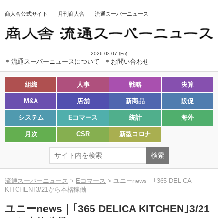
商人舎公式サイト
月刊商人舎
流通スーパーニュース
2026.08.07 (Fri)
流通スーパーニュースについて
お問い合わせ
組織
人事
戦略
決算
M&A
店舗
新商品
販促
システム
Eコマース
統計
海外
月次
CSR
新型コロナ
流通スーパーニュース
>
Eコマース
> ユニーnews｜｢365 DELICA
KITCHEN｣3/21から本格稼働
ユニーnews｜｢365 DELICA KITCHEN｣3/21