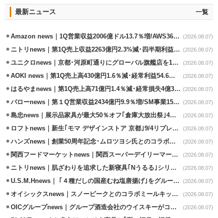
最新ニュース
一覧
Amazon news｜1Q営業収益2006億ドル13.7％増/AWS36.8％％増が貢献
(2026.08.07)
ニトリnews｜第1Q売上収益2263億円2.3%減･四半期利益1.4％減
(2026.08.07)
ユニクロnews｜京都･河原町通りにグローバル旗艦店を11/6開設
(2026.08.07)
AOKI news｜第1Q売上高430億円1.6％減･経常利益54.6％減
(2026.08.07)
はるやまnews｜第1Q売上高71億円1.4％減･経常損失4億3800万円
(2026.08.07)
バローnews｜第１Q営業収益2434億円9.9％増/SM事業15.5％増と絶好調
(2026.08.07)
島忠news｜展示品家具が最大50％オフ｢倉庫大放出祭｣4店舗限定で開催
(2026.08.07)
ロフトnews｜新生｢モマ デザインストア 京都｣9/4リプレイスオープン
(2026.08.07)
ハンズnews｜創業50周年記念･ムロツヨシ氏とのコラボ企画｢ムロハンズ｣開催
(2026.08.07)
関西フードマーケットnews｜関西スーパーデイリーマート蒲生店8/7改装
(2026.08.07)
ニトリnews｜肌ざわりを追求した新寝具｢Nうるる｣シリーズを発売
(2026.08.07)
U.S.M.Hnews｜ ｢４種だしの国産むね塩唐揚げ｣をグループ610店で共同販促
(2026.08.07)
オイシックスnews｜スノーピークとのコラボミールキット8/13発売
(2026.08.07)
OICグループnews｜グループ酒造会社のウイスキーがコンペティション受賞
(2026.08.07)