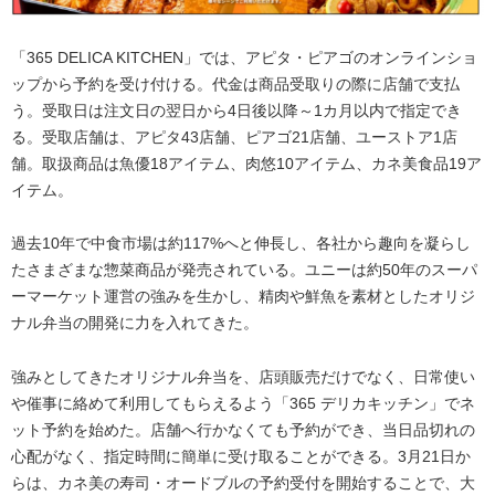
「365 DELICA KITCHEN」では、アピタ・ピアゴのオンラインショ
ップから予約を受け付ける。代金は商品受取りの際に店舗で支払
う。受取日は注文日の翌日から4日後以降～1カ月以内で指定でき
る。受取店舗は、アピタ43店舗、ピアゴ21店舗、ユーストア1店
舗。取扱商品は魚優18アイテム、肉悠10アイテム、カネ美食品19ア
イテム。
過去10年で中食市場は約117%へと伸長し、各社から趣向を凝らし
たさまざまな惣菜商品が発売されている。ユニーは約50年のスーパ
ーマーケット運営の強みを生かし、精肉や鮮魚を素材としたオリジ
ナル弁当の開発に力を入れてきた。
強みとしてきたオリジナル弁当を、店頭販売だけでなく、日常使い
や催事に絡めて利用してもらえるよう「365 デリカキッチン」でネ
ット予約を始めた。店舗へ行かなくても予約ができ、当日品切れの
心配がなく、指定時間に簡単に受け取ることができる。3月21日か
らは、カネ美の寿司・オードブルの予約受付を開始することで、大