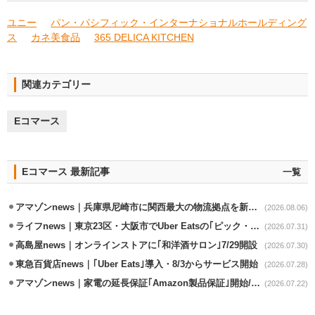
ユニー
パン・パシフィック・インターナショナルホールディング
ス
カネ美食品
365 DELICA KITCHEN
関連カテゴリー
Eコマース
Eコマース 最新記事
一覧
アマゾンnews｜兵庫県尼崎市に関西最大の物流拠点を新設・市内2拠点目
(2026.08.06)
ライフnews｜東京23区・大阪市でUber Eatsの｢ピック・パック・ペイ｣導入
(2026.07.31)
高島屋news｜オンラインストアに｢和洋酒サロン｣7/29開設
(2026.07.30)
東急百貨店news｜｢Uber Eats｣導入・8/3からサービス開始
(2026.07.28)
アマゾンnews｜家電の延長保証｢Amazon製品保証｣開始/購入～修理Web完結
(2026.07.22)