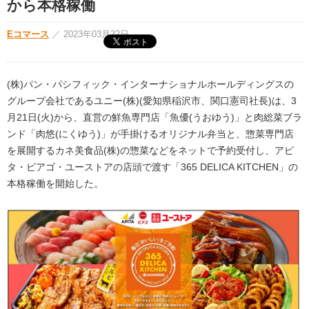
から本格稼働
Eコマース
／
2023年03月22日
(株)パン・パシフィック・インターナショナルホールディングスの
グループ会社であるユニー(株)(愛知県稲沢市、関口憲司社長)は、3
月21日(火)から、直営の鮮魚専門店「魚優(うおゆう)」と肉総菜ブラ
ンド「肉悠(にくゆう)」が手掛けるオリジナル弁当と、惣菜専門店
を展開するカネ美食品(株)の惣菜などをネットで予約受付し、アピ
タ・ピアゴ・ユーストアの店頭で渡す「365 DELICA KITCHEN」の
本格稼働を開始した。