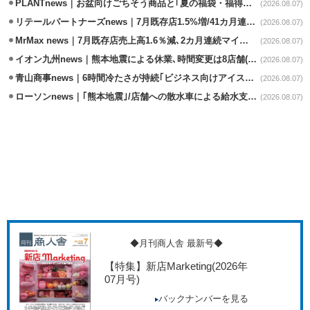
PLANTnews｜お盆向けごちそう商品と｢夏の福袋・福得カート｣8/8から開催
(2026.08.07)
リテールパートナーズnews｜7月既存店1.5%増/41カ月連続増
(2026.08.07)
MrMax news｜7月既存店売上高1.6％減､2カ月連続マイナス
(2026.08.07)
イオン九州news｜熊本地震による休業､時間変更は8店舗(8/7時点)
(2026.08.07)
青山商事news｜6時間冷たさが持続｢ビジネス向けアイスベスト｣発売
(2026.08.07)
ローソンnews｜｢熊本地震｣/店舗への散水車による給水支援を開始
(2026.08.07)
◆月刊商人舎 最新号◆
【特集】新店Marketing
(2026年
07月号)
バックナンバーを見る