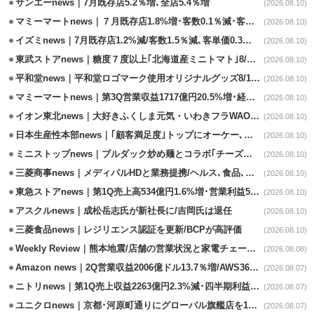
サンエーnews｜7月既存店5.2％増､全店5.4％増
(2026.08.10)
マミーマートnews｜７月既存店1.8%増･客数0.1％減･客単価1.9％増
(2026.08.10)
イズミnews｜7月既存店1.2%減/客数1.5％減､客単価0.3％増
(2026.08.10)
東武ストアnews｜糖度７度以上｢北海道産ミニトマト｣8/11販売
(2026.08.10)
平和堂news｜平和堂ロゴマーク使用オリジナルグッズ8/10販売開始
(2026.08.10)
マミーマートnews｜第3Q営業収益1717億円20.5%増･経常利益3.6%増
(2026.08.10)
イオン東北news｜大好きふくしま元気・いわきフラWAONの利用金額一部寄付
(2026.08.10)
日本生産性本部news｜｢顧客満足度｣トップにオーケー､コスモス薬品など選出
(2026.08.10)
ミニストップnews｜ブルダック炒め麺とコラボ｢チーズハットグ｣8/7発売
(2026.08.10)
三菱商事news｜メディパルHDと業務提携/ヘルス､食品､日用品で協業
(2026.08.10)
東急ストアnews｜第1Q売上高534億円1.6%増･営業利益5億円13.3%減
(2026.08.10)
アスクルnews｜成松岳志氏が新社長に/吉岡氏は退任
(2026.08.10)
三菱食品news｜レジリエンス認証を更新/BCPが高評価
(2026.08.10)
Weekly Review｜熊本地震/店舗の営業状況と家電チェーンの支援策
(2026.08.08)
Amazon news｜2Q営業収益2006億ドル13.7％増/AWS36.8％％増が貢献
(2026.08.07)
ニトリnews｜第1Q売上収益2263億円2.3%減･四半期利益1.4％減
(2026.08.07)
ユニクロnews｜京都･河原町通りにグローバル旗艦店を11/6開設
(2026.08.07)