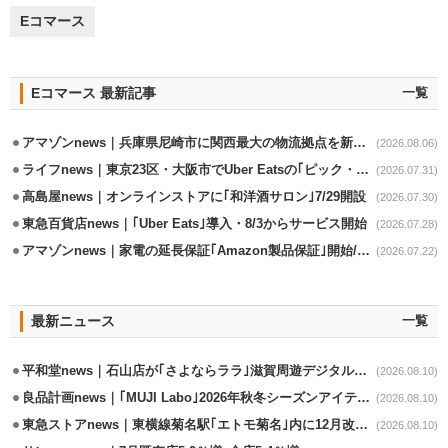
Eコマース
Eコマース 最新記事
一覧
アマゾンnews｜兵庫県尼崎市に関西最大の物流拠点を新設・市内2拠点目
(2026.08.06)
ライフnews｜東京23区・大阪市でUber Eatsの｢ピック・パック・ペイ｣導入
(2026.07.31)
高島屋news｜オンラインストアに｢和洋酒サロン｣7/29開設
(2026.07.30)
東急百貨店news｜｢Uber Eats｣導入・8/3からサービス開始
(2026.07.28)
アマゾンnews｜家電の延長保証｢Amazon製品保証｣開始/購入～修理Web完結
(2026.07.22)
最新ニュース
一覧
平和堂news｜石山店が｢さよならララ｣滋賀周遊デジタルラリースポットに選定
(2026.08.10)
良品計画news｜｢MUJI Labo｣2026年秋冬シーズンアイテム発売
(2026.08.10)
東急ストアnews｜東横線菊名駅｢エトモ菊名｣内に12月改装オープン
(2026.08.10)