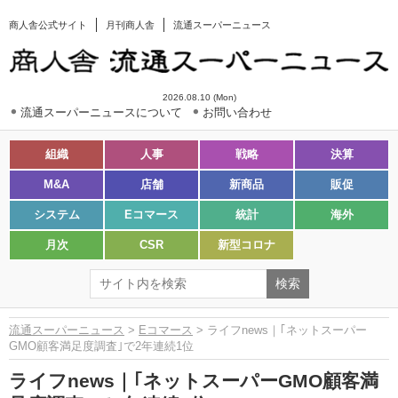
商人舎公式サイト
月刊商人舎
流通スーパーニュース
2026.08.10 (Mon)
流通スーパーニュースについて
お問い合わせ
組織
人事
戦略
決算
M&A
店舗
新商品
販促
システム
Eコマース
統計
海外
月次
CSR
新型コロナ
流通スーパーニュース
>
Eコマース
> ライフnews｜｢ネットスーパー
GMO顧客満足度調査｣で2年連続1位
ライフnews｜｢ネットスーパーGMO顧客満