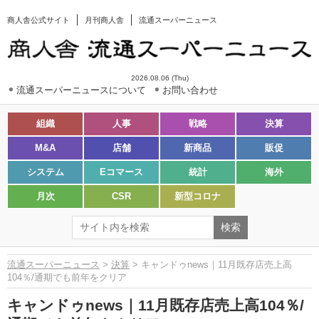
商人舎公式サイト
月刊商人舎
流通スーパーニュース
2026.08.06 (Thu)
流通スーパーニュースについて
お問い合わせ
組織
人事
戦略
決算
M&A
店舗
新商品
販促
システム
Eコマース
統計
海外
月次
CSR
新型コロナ
流通スーパーニュース
>
決算
> キャンドゥnews｜11月既存店売上高
104％/通期でも前年をクリア
キャンドゥnews｜11月既存店売上高104％/