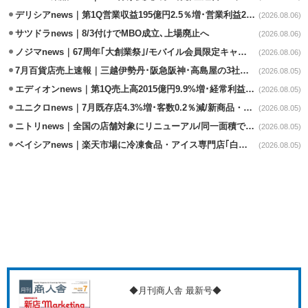
デリシアnews｜第1Q営業収益195億円2.5％増･営業利益27.8%減
(2026.08.06)
サツドラnews｜8/3付けでMBO成立､上場廃止へ
(2026.08.06)
ノジマnews｜67周年｢大創業祭｣/モバイル会員限定キャンペーン実施
(2026.08.06)
7月百貨店売上速報｜三越伊勢丹･阪急阪神･高島屋の3社は増収
(2026.08.05)
エディオンnews｜第1Q売上高2015億円9.9%増･経常利益127.5%増
(2026.08.05)
ユニクロnews｜7月既存店4.3%増･客数0.2％減/新商品・夏物商品が好調
(2026.08.05)
ニトリnews｜全国の店舗対象にリニューアル/同一面積で品揃え24％拡大
(2026.08.05)
ベイシアnews｜楽天市場に冷凍食品・アイス専門店｢白くま屋｣オープン
(2026.08.05)
◆月刊商人舎 最新号◆