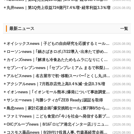
丸井news｜第1Q売上収益724億円7.4％増･経常利益3.3％増
(2026.08.05)
最新ニュース
一覧
オイシックスnews｜子どもの自由研究を応援するミールキット8/6発売
(2026.08.06)
ローソンnews｜｢鍋さばきロボ｣7/22導入･出来たて炒めメニューを提供
(2026.08.06)
カインズnews｜｢解凍も冷食あたためもムラになりにくいフラットレンジ｣発売
(2026.08.06)
セブンｰイレブンnews｜｢セブンプレミアム まるで和梨｣8/11から順次発売
(2026.08.06)
アルビスnews｜名古屋市で初･移動スーパー｢とくし丸｣8/4運行開始
(2026.08.06)
アクシアルnews｜7月既存店売上高0.4％減･全店0.3％増
(2026.08.06)
イオンnews｜｢イオンモール熊本｣爆発について事故調査委員会設置
(2026.08.06)
サンエーnews｜与勝シティが｢ZEB Ready｣認証を取得
(2026.08.06)
島忠news｜家計応援企画｢爆安挑戦セール｣第7弾8/5から開催
(2026.08.06)
ファミマnews｜こども食堂の｢今｣を社会へ発信する新プロジェクト始動
(2026.08.06)
OICグループnews｜8/16｢ロピア港北インター店｣リニューアル/食品売場拡大
(2026.08.06)
コスモス薬品news｜8/28付け役員人事､竹森基経営企画部長が昇格
(2026.08.06)