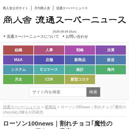
商人舎公式サイト
月刊商人舎
流通スーパーニュース
2026.08.09 (Sun)
流通スーパーニュースについて
お問い合わせ
組織
人事
戦略
決算
M&A
店舗
新商品
販促
システム
Eコマース
統計
海外
月次
CSR
新型コロナ
流通スーパーニュース
>
新商品
> ローソン100news｜割れチョコ｢魔性の
chocolat｣3種を1/25発売
ローソン100news｜割れチョコ｢魔性の