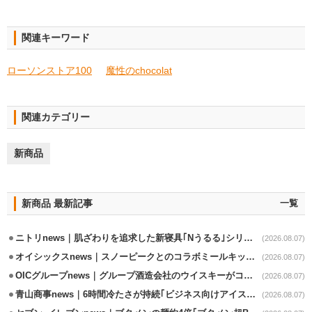
関連キーワード
ローソンストア100
魔性のchocolat
関連カテゴリー
新商品
新商品 最新記事
一覧
ニトリnews｜肌ざわりを追求した新寝具｢Nうるる｣シリーズを発売
(2026.08.07)
オイシックスnews｜スノーピークとのコラボミールキット8/13発売
(2026.08.07)
OICグループnews｜グループ酒造会社のウイスキーがコンペティション受賞
(2026.08.07)
青山商事news｜6時間冷たさが持続｢ビジネス向けアイスベスト｣発売
(2026.08.07)