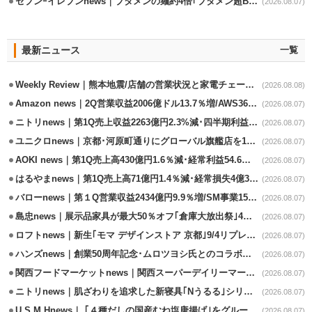
セブンｰイレブンnews｜ブタメンの麺約4倍｢ブタメン超BIG｣8/11から限定発売
(2026.08.07)
最新ニュース
一覧
Weekly Review｜熊本地震/店舗の営業状況と家電チェーンの支援策
(2026.08.08)
Amazon news｜2Q営業収益2006億ドル13.7％増/AWS36.8％％増が貢献
(2026.08.07)
ニトリnews｜第1Q売上収益2263億円2.3%減･四半期利益1.4％減
(2026.08.07)
ユニクロnews｜京都･河原町通りにグローバル旗艦店を11/6開設
(2026.08.07)
AOKI news｜第1Q売上高430億円1.6％減･経常利益54.6％減
(2026.08.07)
はるやまnews｜第1Q売上高71億円1.4％減･経常損失4億3800万円
(2026.08.07)
バローnews｜第１Q営業収益2434億円9.9％増/SM事業15.5％増と絶好調
(2026.08.07)
島忠news｜展示品家具が最大50％オフ｢倉庫大放出祭｣4店舗限定で開催
(2026.08.07)
ロフトnews｜新生｢モマ デザインストア 京都｣9/4リプレイスオープン
(2026.08.07)
ハンズnews｜創業50周年記念･ムロツヨシ氏とのコラボ企画｢ムロハンズ｣開催
(2026.08.07)
関西フードマーケットnews｜関西スーパーデイリーマート蒲生店8/7改装
(2026.08.07)
ニトリnews｜肌ざわりを追求した新寝具｢Nうるる｣シリーズを発売
(2026.08.07)
U.S.M.Hnews｜ ｢４種だしの国産むね塩唐揚げ｣をグループ610店で共同販促
(2026.08.07)