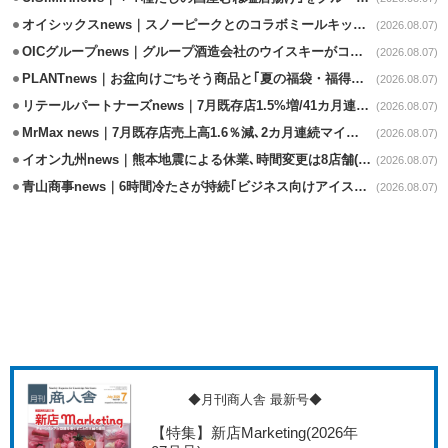
オイシックスnews｜スノーピークとのコラボミールキット8/13発売
(2026.08.07)
OICグループnews｜グループ酒造会社のウイスキーがコンペティション受賞
(2026.08.07)
PLANTnews｜お盆向けごちそう商品と｢夏の福袋・福得カート｣8/8から開催
(2026.08.07)
リテールパートナーズnews｜7月既存店1.5%増/41カ月連続増
(2026.08.07)
MrMax news｜7月既存店売上高1.6％減､2カ月連続マイナス
(2026.08.07)
イオン九州news｜熊本地震による休業､時間変更は8店舗(8/7時点)
(2026.08.07)
青山商事news｜6時間冷たさが持続｢ビジネス向けアイスベスト｣発売
(2026.08.07)
◆月刊商人舎 最新号◆
【特集】新店Marketing
(2026年