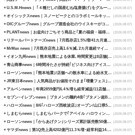
U.S.M.Hnews｜ ｢４種だしの国産むね塩唐揚げ｣をグループ610店で共同販促
(2026.08.07)
オイシックスnews｜スノーピークとのコラボミールキット8/13発売
(2026.08.07)
OICグループnews｜グループ酒造会社のウイスキーがコンペティション受賞
(2026.08.07)
PLANTnews｜お盆向けごちそう商品と｢夏の福袋・福得カート｣8/8から開催
(2026.08.07)
リテールパートナーズnews｜7月既存店1.5%増/41カ月連続増
(2026.08.07)
MrMax news｜7月既存店売上高1.6％減､2カ月連続マイナス
(2026.08.07)
イオン九州news｜熊本地震による休業､時間変更は8店舗(8/7時点)
(2026.08.07)
青山商事news｜6時間冷たさが持続｢ビジネス向けアイスベスト｣発売
(2026.08.07)
ローソンnews｜｢熊本地震｣/店舗への散水車による給水支援を開始
(2026.08.07)
JR東日本news｜人気商品がお値段そのまま｢増量フェス｣8/18から開催
(2026.08.07)
アルペンnews｜年商2859億円6.4％増も経常減益/11店舗出店､4店閉鎖
(2026.08.07)
セブンｰイレブンnews｜ブタメンの麺約4倍｢ブタメン超BIG｣8/11から限定発売
(2026.08.07)
ハローズnews｜8/6｢ハローズ西岐波店｣オープン/山口県5店舗目
(2026.08.07)
しまむらnews｜しまむらパークで｢アベイル ハロウィンじゅんびフェア｣開催
(2026.08.07)
ローソンnews｜｢からあげクン｣シリーズ累計販売数50億食突破
(2026.08.07)
ヤマダnews｜第1Q売上高4202億円11.3％増･経常利益14.5％増
(2026.08.07)