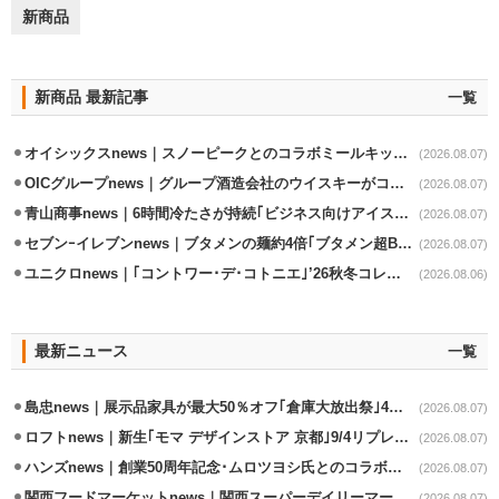
新商品
新商品 最新記事
一覧
オイシックスnews｜スノーピークとのコラボミールキット8/13発売
(2026.08.07)
OICグループnews｜グループ酒造会社のウイスキーがコンペティション受賞
(2026.08.07)
青山商事news｜6時間冷たさが持続｢ビジネス向けアイスベスト｣発売
(2026.08.07)
セブンｰイレブンnews｜ブタメンの麺約4倍｢ブタメン超BIG｣8/11から限定発売
(2026.08.07)
ユニクロnews｜｢コントワー･デ･コトニエ｣’26秋冬コレクション8/28発売
(2026.08.06)
最新ニュース
一覧
島忠news｜展示品家具が最大50％オフ｢倉庫大放出祭｣4店舗限定で開催
(2026.08.07)
ロフトnews｜新生｢モマ デザインストア 京都｣9/4リプレイスオープン
(2026.08.07)
ハンズnews｜創業50周年記念･ムロツヨシ氏とのコラボ企画｢ムロハンズ｣開催
(2026.08.07)
関西フードマーケットnews｜関西スーパーデイリーマート蒲生店8/7改装
(2026.08.07)