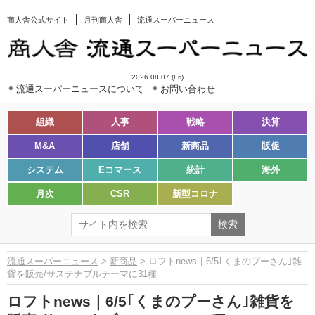
商人舎公式サイト
月刊商人舎
流通スーパーニュース
2026.08.07 (Fri)
流通スーパーニュースについて
お問い合わせ
組織
人事
戦略
決算
M&A
店舗
新商品
販促
システム
Eコマース
統計
海外
月次
CSR
新型コロナ
流通スーパーニュース
>
新商品
> ロフトnews｜6/5｢くまのプーさん｣雑
貨を販売/サステナブルテーマに31種
ロフトnews｜6/5｢くまのプーさん｣雑貨を