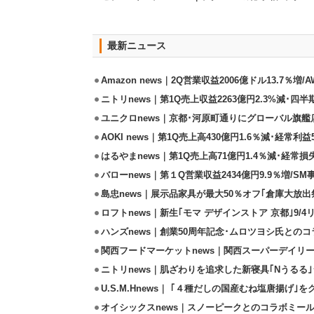
最新ニュース
Amazon news｜2Q営業収益2006億ドル13.7％増/
ニトリnews｜第1Q売上収益2263億円2.3%減･四半
ユニクロnews｜京都･河原町通りにグローバル旗艦店
AOKI news｜第1Q売上高430億円1.6％減･経常利益5
はるやまnews｜第1Q売上高71億円1.4％減･経常損失
バローnews｜第１Q営業収益2434億円9.9％増/SM
島忠news｜展示品家具が最大50％オフ｢倉庫大放出
ロフトnews｜新生｢モマ デザインストア 京都｣9/
ハンズnews｜創業50周年記念･ムロツヨシ氏との
関西フードマーケットnews｜関西スーパーデイリー
ニトリnews｜肌ざわりを追求した新寝具｢Nうるる
U.S.M.Hnews｜ ｢４種だしの国産むね塩唐揚げ｣
オイシックスnews｜スノーピークとのコラボミールキ