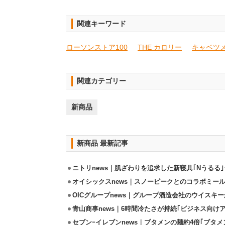
関連キーワード
ローソンストア100
THE カロリー
キャベツ
関連カテゴリー
新商品
新商品 最新記事
ニトリnews｜肌ざわりを追求した新寝具｢Nうるる
オイシックスnews｜スノーピークとのコラボミールキ
OICグループnews｜グループ酒造会社のウイスキ
青山商事news｜6時間冷たさが持続｢ビジネス向け
セブンｰイレブンnews｜ブタメンの麺約4倍｢ブタメン