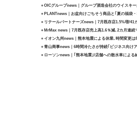
OICグループnews｜グループ酒造会社のウイスキ
PLANTnews｜お盆向けごちそう商品と｢夏の福袋・
リテールパートナーズnews｜7月既存店1.5%増/4
MrMax news｜7月既存店売上高1.6％減､2カ月連
イオン九州news｜熊本地震による休業､時間変更は8店
青山商事news｜6時間冷たさが持続｢ビジネス向け
ローソンnews｜｢熊本地震｣/店舗への散水車によ