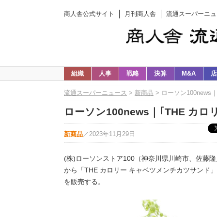
商人舎公式サイト
月刊商人舎
流通スーパーニュ
組織
人事
戦略
決算
M&A
店
流通スーパーニュース
>
新商品
> ローソン100news
ローソン100news｜｢THE カ
新商品
／
2023年11月29日
(株)ローソンストア100（神奈川県川崎市、佐藤隆史
から「THE カロリー キャベツメンチカツサンド」
を販売する。