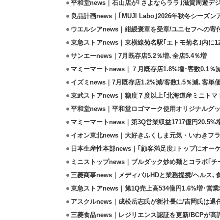
平和堂news｜石山店が｢さよならララ｣滋賀周遊デ
良品計画news｜｢MUJI Labo｣2026年秋冬シーズ
ウエルシアnews｜紺綬褒章を受章/ユニセフへの寄
東急ストアnews｜東横線菊名駅｢エトモ菊名｣内に
サンエーnews｜7月既存店5.2％増､全店5.4％増
マミーマートnews｜７月既存店1.8%増･客数0.1％減
イズミnews｜7月既存店1.2%減/客数1.5％減､客単価
東武ストアnews｜糖度７度以上｢北海道産ミニトマト｣
平和堂news｜平和堂ロゴマーク使用オリジナルグッズ
マミーマートnews｜第3Q営業収益1717億円20.5%
イオン東北news｜大好きふくしま元気・いわきフラ
日本生産性本部news｜｢顧客満足度｣トップにオー
ミニストップnews｜ブルダック炒め麺とコラボ｢チー
三菱商事news｜メディパルHDと業務提携/ヘルス､
東急ストアnews｜第1Q売上高534億円1.6%増･営業
アスクルnews｜成松岳志氏が新社長に/吉岡氏は退
三菱食品news｜レジリエンス認証を更新/BCPが高