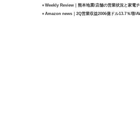
Weekly Review｜熊本地震/店舗の営業状況と家
Amazon news｜2Q営業収益2006億ドル13.7％増/