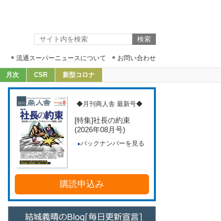
流通スーパーニュースについて
お問い合わせ
月次
CSR
新型コロナ
◆月刊商人舎 最新号◆
[特集]社長の約束
(2026年08月号)
バックナンバーを見る
購読申込み