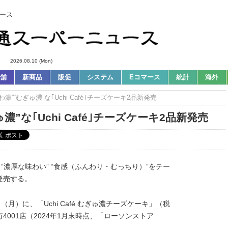
ース
2026.08.10 (Mon)
舗
新商品
販促
システム
Eコマース
統計
海外
わ濃”“むぎゅ濃”な｢Uchi Café｣チーズケーキ2品新発売
濃”な｢Uchi Café｣チーズケーキ2品新発売
“濃厚な味わい” “食感（ふんわり・むっちり）”をテー
を発売する。
（月）に、「Uchi Café むぎゅ濃チーズケーキ」（税
4001店（2024年1月末時点、「ローソンストア