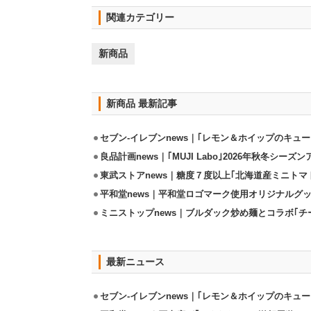
関連カテゴリー
新商品
新商品 最新記事
セブン-イレブンnews｜｢レモン＆ホイップのキューブ
良品計画news｜｢MUJI Labo｣2026年秋冬シーズ
東武ストアnews｜糖度７度以上｢北海道産ミニトマト｣
平和堂news｜平和堂ロゴマーク使用オリジナルグッズ
ミニストップnews｜ブルダック炒め麺とコラボ｢チー
最新ニュース
セブン-イレブンnews｜｢レモン＆ホイップのキューブ