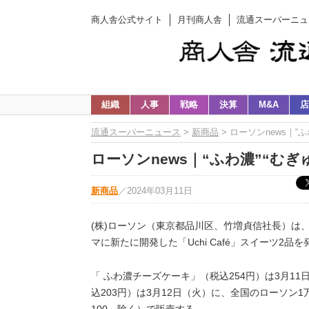
商人舎公式サイト
月刊商人舎
流通スーパーニュ
組織
人事
戦略
決算
M&A
店
流通スーパーニュース
>
新商品
> ローソンnews｜“ふ
ローソンnews｜“ふわ濃”“むぎゅ
新商品
／
2024年03月11日
(株)ローソン（東京都品川区、竹増貞信社長）は、
マに新たに開発した「Uchi Café」スイーツ2品
「 ふわ濃チーズケーキ」（税込254円）は3月11日
込203円）は3月12日（火）に、全国のローソン1万
100」除く）で販売する。