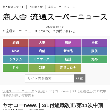
商人舎公式サイト
月刊商人舎
流通スーパーニュース
2026.08.07 (Fri)
流通スーパーニュースについて
お問い合わせ
組織
人事
戦略
決算
M&A
店舗
新商品
販促
システム
Eコマース
統計
海外
月次
CSR
新型コロナ
流通スーパーニュース
>
組織
> ヤオコーnews｜3/1付組織改正/第11次中
期経営計画の実現図る
ヤオコーnews｜3/1付組織改正/第11次中期