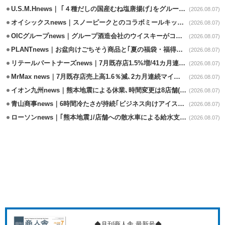
U.S.M.Hnews｜ ｢４種だしの国産むね塩唐揚げ｣をグループ610店で共同販促
(2026.08.07)
オイシックスnews｜スノーピークとのコラボミールキット8/13発売
(2026.08.07)
OICグループnews｜グループ酒造会社のウイスキーがコンペティション受賞
(2026.08.07)
PLANTnews｜お盆向けごちそう商品と｢夏の福袋・福得カート｣8/8から開催
(2026.08.07)
リテールパートナーズnews｜7月既存店1.5%増/41カ月連続増
(2026.08.07)
MrMax news｜7月既存店売上高1.6％減､2カ月連続マイナス
(2026.08.07)
イオン九州news｜熊本地震による休業､時間変更は8店舗(8/7時点)
(2026.08.07)
青山商事news｜6時間冷たさが持続｢ビジネス向けアイスベスト｣発売
(2026.08.07)
ローソンnews｜｢熊本地震｣/店舗への散水車による給水支援を開始
(2026.08.07)
◆月刊商人舎 最新号◆