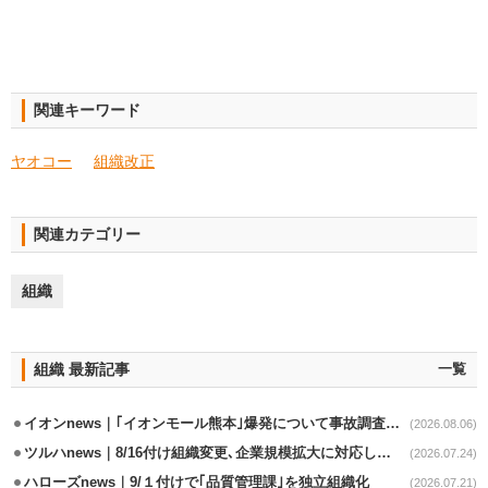
関連キーワード
ヤオコー
組織改正
関連カテゴリー
組織
組織 最新記事
一覧
イオンnews｜｢イオンモール熊本｣爆発について事故調査委員会設置
(2026.08.06)
ツルハnews｜8/16付け組織変更､企業規模拡大に対応した財経本部強化
(2026.07.24)
ハローズnews｜9/１付けで｢品質管理課｣を独立組織化
(2026.07.21)