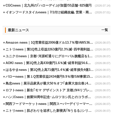
CGCnews｜北九州の｢ハローデイ｣が加盟/55店舗･825億円
(2026.07.14)
イオンフードスタイルnews｜7/1付け組織改編､営業・商品本部を再編
(2026.07.01)
最新ニュース
一覧
Amazon news｜1Q営業収益2006億ドル13.7％増/AWS36.8％％増が貢献
(2026.08.07)
ニトリnews｜第1Q売上収益2263億円2.3%減･四半期利益1.4％減
(2026.08.07)
ユニクロnews｜京都･河原町通りにグローバル旗艦店を11/6開設
(2026.08.07)
AOKI news｜第1Q売上高430億円1.6％減･経常利益54.6％減
(2026.08.07)
はるやまnews｜第1Q売上高71億円1.4％減･経常損失4億3800万円
(2026.08.07)
バローnews｜第１Q営業収益2434億円9.9％増/SM事業15.5％増と絶好調
(2026.08.07)
島忠news｜展示品家具が最大50％オフ｢倉庫大放出祭｣4店舗限定で開催
(2026.08.07)
ロフトnews｜新生｢モマ デザインストア 京都｣9/4リプレイスオープン
(2026.08.07)
ハンズnews｜創業50周年記念･ムロツヨシ氏とのコラボ企画｢ムロハンズ｣開催
(2026.08.07)
関西フードマーケットnews｜関西スーパーデイリーマート蒲生店8/7改装
(2026.08.07)
ニトリnews｜肌ざわりを追求した新寝具｢Nうるる｣シリーズを発売
(2026.08.07)