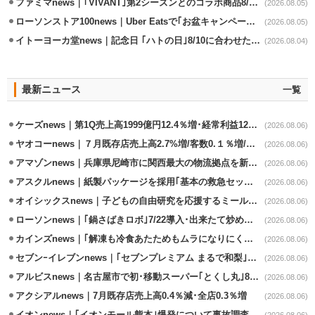
ファミマnews｜｢VIVANT｣第2シーズンとのコラボ商品8/7発売
(2026.08.05)
ローソンストア100news｜Uber Eatsで｢お盆キャンペーン｣8/3～8/16開催
(2026.08.05)
イトーヨーカ堂news｜記念日 ｢ハトの日｣8/10に合わせたオリジナル商品販売
(2026.08.04)
最新ニュース
一覧
ケーズnews｜第1Q売上高1999億円12.4％増･経常利益125.0%増
(2026.08.06)
ヤオコーnews｜７月既存店売上高2.7%増/客数0.１％増/客単価2.6％増
(2026.08.06)
アマゾンnews｜兵庫県尼崎市に関西最大の物流拠点を新設・市内2拠点目
(2026.08.06)
アスクルnews｜紙製パッケージを採用｢基本の救急セット｣8/5発売
(2026.08.06)
オイシックスnews｜子どもの自由研究を応援するミールキット8/6発売
(2026.08.06)
ローソンnews｜｢鍋さばきロボ｣7/22導入･出来たて炒めメニューを提供
(2026.08.06)
カインズnews｜｢解凍も冷食あたためもムラになりにくいフラットレンジ｣発売
(2026.08.06)
セブンｰイレブンnews｜｢セブンプレミアム まるで和梨｣8/11から順次発売
(2026.08.06)
アルビスnews｜名古屋市で初･移動スーパー｢とくし丸｣8/4運行開始
(2026.08.06)
アクシアルnews｜7月既存店売上高0.4％減･全店0.3％増
(2026.08.06)
イオンnews｜｢イオンモール熊本｣爆発について事故調査委員会設置
(2026.08.06)