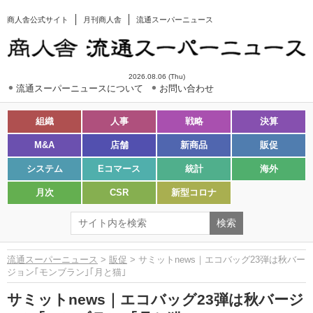
商人舎公式サイト
月刊商人舎
流通スーパーニュース
2026.08.06 (Thu)
流通スーパーニュースについて
お問い合わせ
組織
人事
戦略
決算
M&A
店舗
新商品
販促
システム
Eコマース
統計
海外
月次
CSR
新型コロナ
流通スーパーニュース
>
販促
> サミットnews｜エコバッグ23弾は秋バー
ジョン｢モンブラン｣｢月と猫｣
サミットnews｜エコバッグ23弾は秋バージ