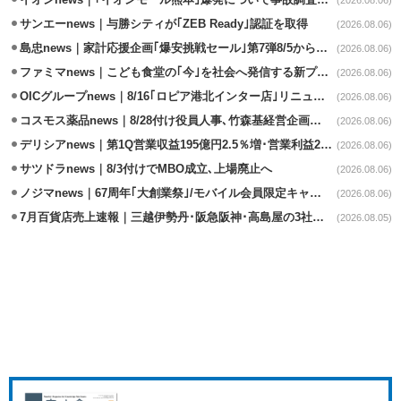
サンエーnews｜与勝シティが｢ZEB Ready｣認証を取得
(2026.08.06)
島忠news｜家計応援企画｢爆安挑戦セール｣第7弾8/5から開催
(2026.08.06)
ファミマnews｜こども食堂の｢今｣を社会へ発信する新プロジェクト始動
(2026.08.06)
OICグループnews｜8/16｢ロピア港北インター店｣リニューアル/食品売場拡大
(2026.08.06)
コスモス薬品news｜8/28付け役員人事､竹森基経営企画部長が昇格
(2026.08.06)
デリシアnews｜第1Q営業収益195億円2.5％増･営業利益27.8%減
(2026.08.06)
サツドラnews｜8/3付けでMBO成立､上場廃止へ
(2026.08.06)
ノジマnews｜67周年｢大創業祭｣/モバイル会員限定キャンペーン実施
(2026.08.06)
7月百貨店売上速報｜三越伊勢丹･阪急阪神･高島屋の3社は増収
(2026.08.05)