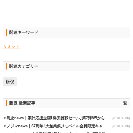
関連キーワード
サミット
関連カテゴリー
販促
販促 最新記事
一覧
島忠news｜家計応援企画｢爆安挑戦セール｣第7弾8/5から開催
(2026.08.06)
ノジマnews｜67周年｢大創業祭｣/モバイル会員限定キャンペーン実施
(2026.08.06)