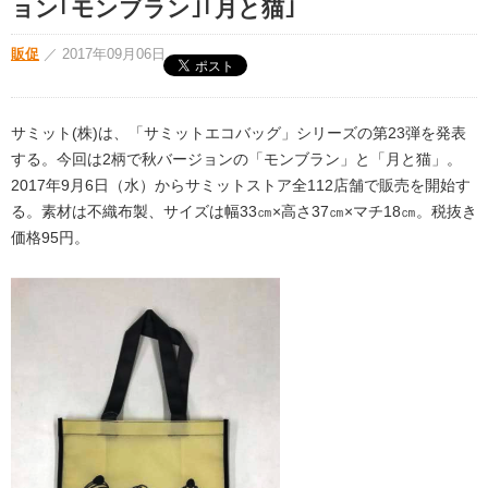
ョン｢モンブラン｣｢月と猫｣
販促
／
2017年09月06日
サミット(株)は、「サミットエコバッグ」シリーズの第23弾を発表
する。今回は2柄で秋バージョンの「モンブラン」と「月と猫」。
2017年9月6日（水）からサミットストア全112店舗で販売を開始す
る。素材は不織布製、サイズは幅33㎝×高さ37㎝×マチ18㎝。税抜き
価格95円。