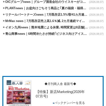
OICグループnews｜グループ酒造会社のウイスキーがコンペティション受賞
(2026.08.07)
PLANTnews｜お盆向けごちそう商品と｢夏の福袋・福得カート｣8/8から開催
(2026.08.07)
リテールパートナーズnews｜7月既存店1.5%増/41カ月連続増
(2026.08.07)
MrMax news｜7月既存店売上高1.6％減､2カ月連続マイナス
(2026.08.07)
イオン九州news｜熊本地震による休業､時間変更は8店舗(8/7時点)
(2026.08.07)
青山商事news｜6時間冷たさが持続｢ビジネス向けアイスベスト｣発売
(2026.08.07)
◆月刊商人舎 最新号◆
【特集】新店Marketing
(2026年
07月号)
バックナンバーを見る