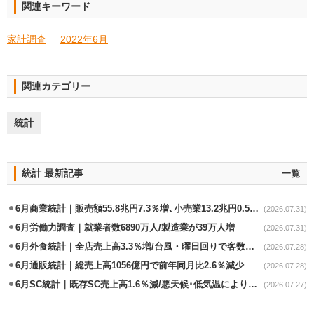
関連キーワード
家計調査
2022年6月
関連カテゴリー
統計
統計 最新記事
一覧
6月商業統計｜販売額55.8兆円7.3％増､小売業13.2兆円0.5％増
(2026.07.31)
6月労働力調査｜就業者数6890万人/製造業が39万人増
(2026.07.31)
6月外食統計｜全店売上高3.3％増/台風・曜日回りで客数失速も単価上昇が下支え
(2026.07.28)
6月通販統計｜総売上高1056億円で前年同月比2.6％減少
(2026.07.28)
6月SC統計｜既存SC売上高1.6％減/悪天候･低気温により夏物不振
(2026.07.27)