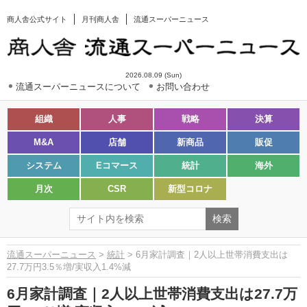
商人舎公式サイト
月刊商人舎
流通スーパーニュース
2026.08.09 (Sun)
流通スーパーニュースについて
お問い合わせ
組織
人事
戦略
決算
M&A
店舗
新商品
販促
システム
Eコマース
統計
海外
月次
CSR
新型コロナ
流通スーパーニュース
>
統計
> 6月家計調査｜2人以上世帯消費支出は
27.7万円3.5％増/実収入1.4%減
6月家計調査｜2人以上世帯消費支出は27.7万