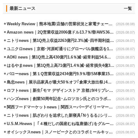
最新ニュース
一覧
Weekly Review｜熊本地震/店舗の営業状況と家電チェーンの支援策
(2026.08.08)
Amazon news｜2Q営業収益2006億ドル13.7％増/AWS36.8％％増が貢献
(2026.08.07)
ニトリnews｜第1Q売上収益2263億円2.3%減･四半期利益1.4％減
(2026.08.07)
ユニクロnews｜京都･河原町通りにグローバル旗艦店を11/6開設
(2026.08.07)
AOKI news｜第1Q売上高430億円1.6％減･経常利益54.6％減
(2026.08.07)
はるやまnews｜第1Q売上高71億円1.4％減･経常損失4億3800万円
(2026.08.07)
バローnews｜第１Q営業収益2434億円9.9％増/SM事業15.5％増と絶好調
(2026.08.07)
島忠news｜展示品家具が最大50％オフ｢倉庫大放出祭｣4店舗限定で開催
(2026.08.07)
ロフトnews｜新生｢モマ デザインストア 京都｣9/4リプレイスオープン
(2026.08.07)
ハンズnews｜創業50周年記念･ムロツヨシ氏とのコラボ企画｢ムロハンズ｣開催
(2026.08.07)
関西フードマーケットnews｜関西スーパーデイリーマート蒲生店8/7改装
(2026.08.07)
ニトリnews｜肌ざわりを追求した新寝具｢Nうるる｣シリーズを発売
(2026.08.07)
U.S.M.Hnews｜ ｢４種だしの国産むね塩唐揚げ｣をグループ610店で共同販促
(2026.08.07)
オイシックスnews｜スノーピークとのコラボミールキット8/13発売
(2026.08.07)