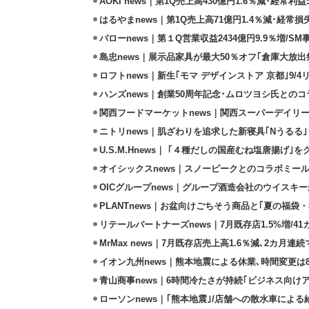
AOKI news｜第1Q売上高430億円1.6％減･経常利益5
はるやまnews｜第1Q売上高71億円1.4％減･経常損失
バローnews｜第１Q営業収益2434億円9.9％増/SM
島忠news｜展示品家具が最大50％オフ｢倉庫大放出
ロフトnews｜新生｢モマ デザインストア 京都｣9/
ハンズnews｜創業50周年記念･ムロツヨシ氏との
関西フードマーケットnews｜関西スーパーデイリー
ニトリnews｜肌ざわりを追求した新寝具｢Nうるる
U.S.M.Hnews｜ ｢４種だしの国産むね塩唐揚げ｣
オイシックスnews｜スノーピークとのコラボミールキ
OICグループnews｜グループ酒造会社のウイスキ
PLANTnews｜お盆向けごちそう商品と｢夏の福袋・
リテールパートナーズnews｜7月既存店1.5%増/4
MrMax news｜7月既存店売上高1.6％減､2カ月連
イオン九州news｜熊本地震による休業､時間変更は8店
青山商事news｜6時間冷たさが持続｢ビジネス向け
ローソンnews｜｢熊本地震｣/店舗への散水車によ