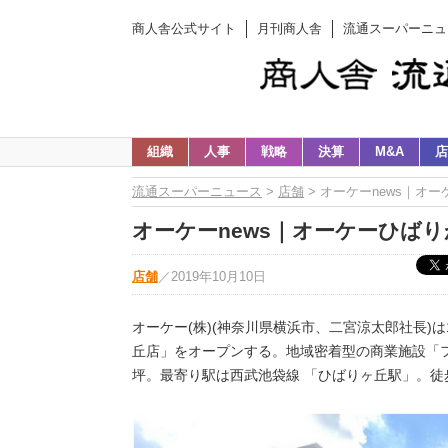
商人舎公式サイト
月刊商人舎
流通スーパーニュ
組織
人事
戦略
決算
M&A
店
流通スーパーニュース
>
店舗
> オーケーnews｜オー
オーケーnews｜オーケーひばりが丘
店舗
／
2019年10月10日
オーケー(株)(神奈川県横浜市、二宮涼太郎社長)は
丘店」をオープンする。地域密着型の商業施設「フ
坪。最寄り駅は西武池袋線 「ひばりヶ丘駅」。徒