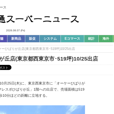
ース
2026.08.07 (Fri)
舗
新商品
販促
システム
Eコマース
統計
海外
ケーひばりが丘店(東京都西東京市･519坪)10/25出店
店(東京都西東京市･519坪)10/25出店
10月25日(木)に、東京西東京市に「オーケーひばりが
レスポひばりが丘」1階への出店で、売場面積は519
歩10分ほどの距離に立地する。