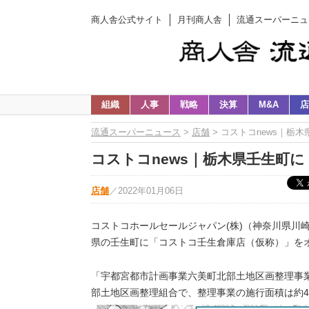
商人舎公式サイト
月刊商人舎
流通スーパーニュ
組織
人事
戦略
決算
M&A
店
流通スーパーニュース
>
店舗
> コストコnews｜栃木
コストコnews｜栃木県壬生町に「
店舗
／
2022年01月06日
コストコホールセールジャパン(株)（神奈川県川崎
県の壬生町に「コストコ壬生倉庫店（仮称）」を
「宇都宮都市計画事業六美町北部土地区画整理事
部土地区画整理組合で、整理事業の施行面積は約4