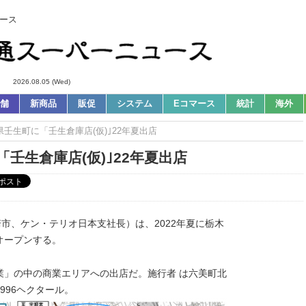
ース
2026.08.05 (Wed)
舗
新商品
販促
システム
Eコマース
統計
海外
県壬生町に「壬生倉庫店(仮)｣22年夏出店
壬生倉庫店(仮)｣22年夏出店
市、ケン・テリオ日本支社長）は、2022年夏に栃木
オープンする。
業」の中の商業エリアへの出店だ。施行者 は六美町北
996ヘクタール。