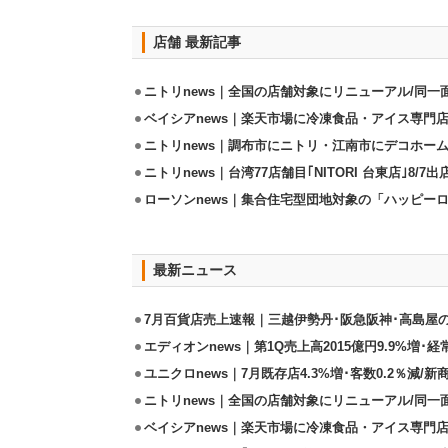
店舗 最新記事
ニトリnews｜全国の店舗対象にリニューアル/同一
ベイシアnews｜楽天市場に冷凍食品・アイス専門店
ニトリnews｜調布市にニトリ・江南市にデコホーム
ニトリnews｜台湾77店舗目｢NITORI 台東店｣8/7出
ローソンnews｜集合住宅型団地対象の「ハッピー
最新ニュース
7月百貨店売上速報｜三越伊勢丹･阪急阪神･高島屋
エディオンnews｜第1Q売上高2015億円9.9%増･経常
ユニクロnews｜7月既存店4.3%増･客数0.2％減/
ニトリnews｜全国の店舗対象にリニューアル/同一
ベイシアnews｜楽天市場に冷凍食品・アイス専門店