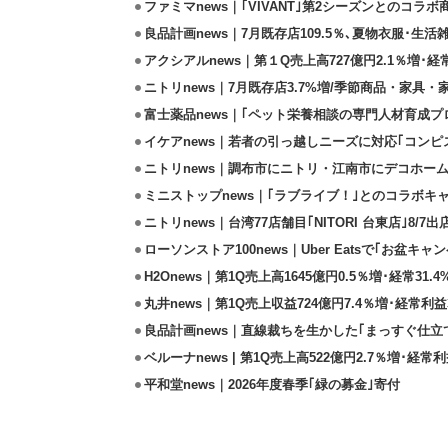
ファミマnews｜｢VIVANT｣第2シーズンとのコラボ商
良品計画news｜7月既存店109.5％､夏物衣服･生活
アクシアルnews｜第１Q売上高727億円2.1％増･経
ニトリnews｜7月既存店3.7%増/季節商品・家具
富士薬品news｜｢ペット栄養相談の専門人材育成プ
イケアnews｜若者の引っ越しニーズに対応｢コンピ
ニトリnews｜調布市にニトリ・江南市にデコホーム
ミニストップnews｜｢ラブライブ！｣とのコラボキャ
ニトリnews｜台湾77店舗目｢NITORI 台東店｣8/7出
ローソンストア100news｜Uber Eatsで｢お盆キャン
H2Onews｜第1Q売上高1645億円0.5％増･経常31
丸井news｜第1Q売上収益724億円7.4％増･経常利益
良品計画news｜直線裁ちを生かした｢まっすぐ仕立
ベルーナnews | 第1Q売上高522億円2.7％増･経常利
平和堂news｜2026年度春季｢緑の募金｣寄付