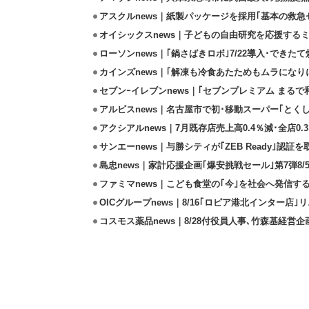
アスクルnews｜紙製パッケージを採用｢基本の救急セ
オイシックスnews｜子どもの自由研究を応援するミ
ローソンnews｜｢鍋さばきロボ｣7/22導入･できた
カインズnews｜｢解凍も冷食あたためもムラになり
セブンｰイレブンnews｜｢セブンプレミアム まるで和
アルビスnews｜名古屋市で初･移動スーパー｢とくし
アクシアルnews｜7月既存店売上高0.4％減･全店0.
サンエーnews｜与勝シティが｢ZEB Ready｣認証を
島忠news｜家計応援企画｢爆安挑戦セール｣第7弾8/
ファミマnews｜こども食堂の｢今｣を社会へ発信す
OICグループnews｜8/16｢ロピア港北インター店
コスモス薬品news｜8/28付役員人事､竹森基経営