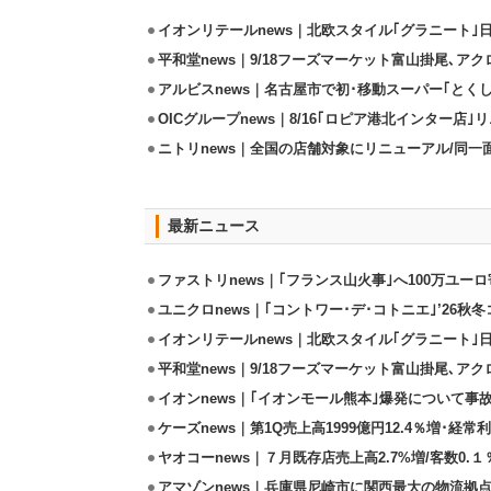
イオンリテールnews｜北欧スタイル｢グラニート｣
平和堂news｜9/18フーズマーケット富山掛尾､ア
アルビスnews｜名古屋市で初･移動スーパー｢とくし
OICグループnews｜8/16｢ロピア港北インター店
ニトリnews｜全国の店舗対象にリニューアル/同一
最新ニュース
ファストリnews｜｢フランス山火事｣へ100万ユー
ユニクロnews｜｢コントワー･デ･コトニエ｣’26秋冬
イオンリテールnews｜北欧スタイル｢グラニート｣
平和堂news｜9/18フーズマーケット富山掛尾､ア
イオンnews｜｢イオンモール熊本｣爆発について事
ケーズnews｜第1Q売上高1999億円12.4％増･経常利
ヤオコーnews｜７月既存店売上高2.7%増/客数0.１
アマゾンnews｜兵庫県尼崎市に関西最大の物流拠