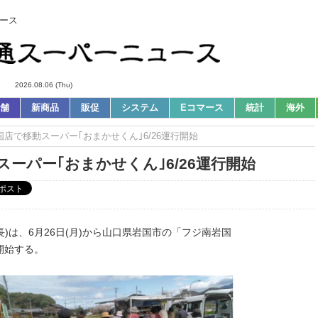
ース
2026.08.06 (Thu)
舗
新商品
販促
システム
Eコマース
統計
海外
岩国店で移動スーパー｢おまかせくん｣6/26運行開始
スーパー｢おまかせくん｣6/26運行開始
)は、6月26日(月)から山口県岩国市の「フジ南岩国
開始する。