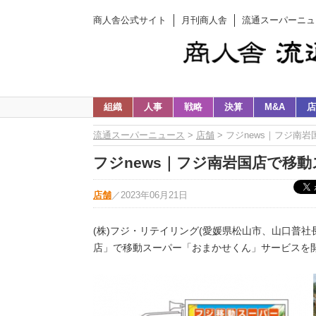
商人舎公式サイト
月刊商人舎
流通スーパーニュ
組織
人事
戦略
決算
M&A
店
流通スーパーニュース
>
店舗
> フジnews｜フジ南
フジnews｜フジ南岩国店で移動
店舗
／
2023年06月21日
(株)フジ・リテイリング(愛媛県松山市、山口普社長
店」で移動スーパー「おまかせくん」サービスを