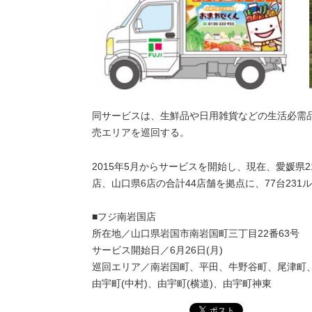
同サービスは、生鮮品や日用雑貨などの生活必需品
売エリアを巡回する。
2015年5月からサービスを開始し、現在、愛媛県2
店、山口県6店の合計44店舗を拠点に、77台23
■フジ南岩国店
所在地／山口県岩国市南岩国町三丁目22番63号
サービス開始日／6月26日(月)
巡回エリア／南岩国町、平田、牛野谷町、尾津町
由宇町(中村)、由宇町(横道)、由宇町神東