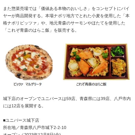
また惣菜売場では「価値ある本物のおいしさ」をコンセプトにバイ
ヤーが商品開発する。本場ナポリ地方でとれた⼩⻨を使用した「本
格ナポリピッツァ」や、地元⻘森のサーモンやほたてを使用した
「これぞ⻘森のはらこ飯」を販売する。
城下店のオープンでユニバースは59店、⻘森県には39店、⼋⼾市内
には12店を展開する。
■ユニバース城下店
所在地／⻘森県⼋⼾市城下2-2-10
オープン／2023年12月8日(金)