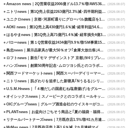
Amazon news｜2Q営業収益2006億ドル13.7％増/AWS36.8％％増が貢献
(2026.08.07)
ニトリnews｜第1Q売上収益2263億円2.3%減･四半期利益1.4％減
(2026.08.07)
ユニクロnews｜京都･河原町通りにグローバル旗艦店を11/6開設
(2026.08.07)
AOKI news｜第1Q売上高430億円1.6％減･経常利益54.6％減
(2026.08.07)
はるやまnews｜第1Q売上高71億円1.4％減･経常損失4億3800万円
(2026.08.07)
バローnews｜第１Q営業収益2434億円9.9％増/SM事業15.5％増と絶好調
(2026.08.07)
島忠news｜展示品家具が最大50％オフ｢倉庫大放出祭｣4店舗限定で開催
(2026.08.07)
ロフトnews｜新生｢モマ デザインストア 京都｣9/4リプレイスオープン
(2026.08.07)
ハンズnews｜創業50周年記念･ムロツヨシ氏とのコラボ企画｢ムロハンズ｣開催
(2026.08.07)
関西フードマーケットnews｜関西スーパーデイリーマート蒲生店8/7改装
(2026.08.07)
ニトリnews｜肌ざわりを追求した新寝具｢Nうるる｣シリーズを発売
(2026.08.07)
U.S.M.Hnews｜ ｢４種だしの国産むね塩唐揚げ｣をグループ610店で共同販促
(2026.08.07)
オイシックスnews｜スノーピークとのコラボミールキット8/13発売
(2026.08.07)
OICグループnews｜グループ酒造会社のウイスキーがコンペティション受賞
(2026.08.07)
PLANTnews｜お盆向けごちそう商品と｢夏の福袋・福得カート｣8/8から開催
(2026.08.07)
リテールパートナーズnews｜7月既存店1.5%増/41カ月連続増
(2026.08.07)
MrMax news｜7月既存店売上高1.6％減､2カ月連続マイナス
(2026.08.07)