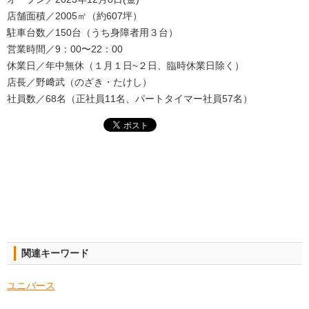
店舗面積／2005㎡（約607坪）
駐⾞台数／150台（うち身障者用３台）
営業時間／9：00〜22：00
休業日／年中無休（１月１日~２日、臨時休業日除く）
店⻑／野﨑武（のざき・たけし）
社員数／68名（正社員11名、パートタイマー社員57名）
関連キーワード
ユニバース