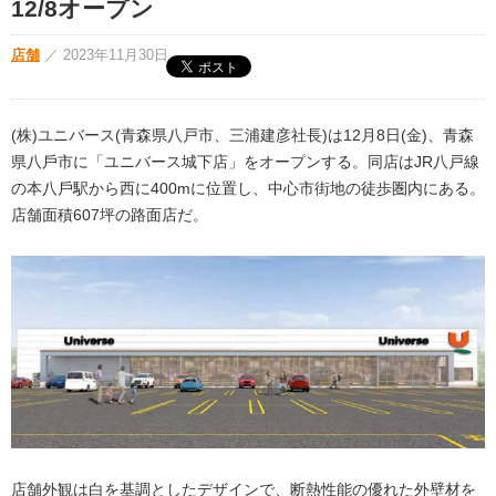
12/8オープン
店舗
／
2023年11月30日
(株)ユニバース(青森県八戸市、三浦建彦社長)は12月8日(金)、⻘森
県⼋⼾市に「ユニバース城下店」をオープンする。同店はJR八戸線
の本⼋⼾駅から西に400mに位置し、中心市街地の徒歩圏内にある。
店舗面積607坪の路面店だ。
店舗外観は白を基調としたデザインで、断熱性能の優れた外壁材を