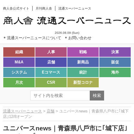
商人舎公式サイト
月刊商人舎
流通スーパーニュース
2026.08.09 (Sun)
流通スーパーニュースについて
お問い合わせ
組織
人事
戦略
決算
M&A
店舗
新商品
販促
システム
Eコマース
統計
海外
月次
CSR
新型コロナ
流通スーパーニュース
>
店舗
> ユニバースnews｜⻘森県⼋⼾市に｢城下
店｣12/8オープン
ユニバースnews｜⻘森県⼋⼾市に｢城下店｣