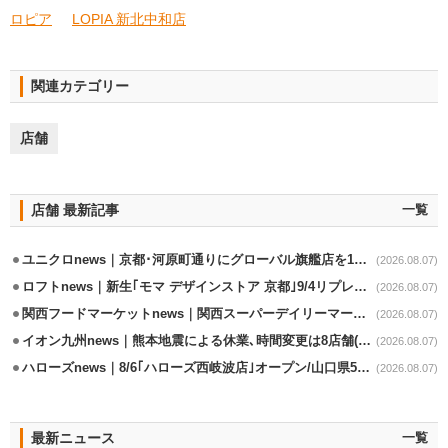
ロピア
LOPIA 新北中和店
関連カテゴリー
店舗
店舗 最新記事
一覧
ユニクロnews｜京都･河原町通りにグローバル旗艦店を11/6開設
(2026.08.07)
ロフトnews｜新生｢モマ デザインストア 京都｣9/4リプレイスオープン
(2026.08.07)
関西フードマーケットnews｜関西スーパーデイリーマート蒲生店8/7改装
(2026.08.07)
イオン九州news｜熊本地震による休業､時間変更は8店舗(8/7時点)
(2026.08.07)
ハローズnews｜8/6｢ハローズ西岐波店｣オープン/山口県5店舗目
(2026.08.07)
最新ニュース
一覧