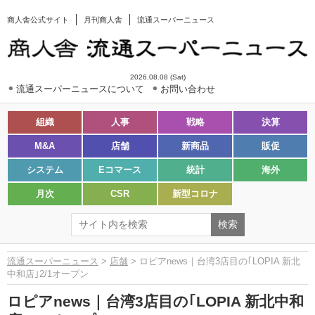
商人舎公式サイト
月刊商人舎
流通スーパーニュース
2026.08.08 (Sat)
流通スーパーニュースについて
お問い合わせ
組織
人事
戦略
決算
M&A
店舗
新商品
販促
システム
Eコマース
統計
海外
月次
CSR
新型コロナ
流通スーパーニュース
>
店舗
> ロピアnews｜台湾3店目の｢LOPIA 新北
中和店｣2/1オープン
ロピアnews｜台湾3店目の｢LOPIA 新北中和