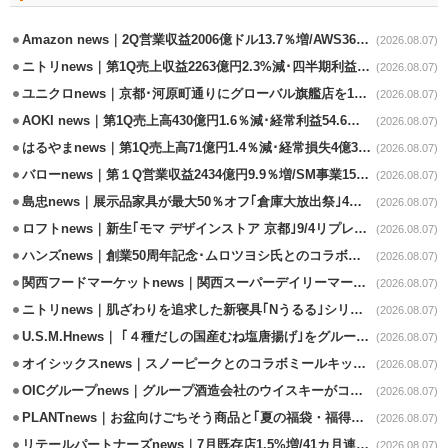
Amazon news｜2Q営業収益2006億ドル13.7％増/AWS36.8％％増が貢献
(2026.08.07)
ニトリnews｜第1Q売上収益2263億円2.3%減･四半期利益1.4％減
(2026.08.07)
ユニクロnews｜京都･河原町通りにグローバル旗艦店を11/6開設
(2026.08.07)
AOKI news｜第1Q売上高430億円1.6％減･経常利益54.6％減
(2026.08.07)
はるやまnews｜第1Q売上高71億円1.4％減･経常損失4億3800万円
(2026.08.07)
バローnews｜第１Q営業収益2434億円9.9％増/SM事業15.5％増と絶好調
(2026.08.07)
島忠news｜展示品家具が最大50％オフ｢倉庫大放出祭｣4店舗限定で開催
(2026.08.07)
ロフトnews｜新生｢モマ デザインストア 京都｣9/4リプレイスオープン
(2026.08.07)
ハンズnews｜創業50周年記念･ムロツヨシ氏とのコラボ企画｢ムロハンズ｣開催
(2026.08.07)
関西フードマーケットnews｜関西スーパーデイリーマート蒲生店8/7改装
(2026.08.07)
ニトリnews｜肌ざわりを追求した新寝具｢Nうるる｣シリーズを発売
(2026.08.07)
U.S.M.Hnews｜ ｢４種だしの国産むね塩唐揚げ｣をグループ610店で共同販促
(2026.08.07)
オイシックスnews｜スノーピークとのコラボミールキット8/13発売
(2026.08.07)
OICグループnews｜グループ酒造会社のウイスキーがコンペティション受賞
(2026.08.07)
PLANTnews｜お盆向けごちそう商品と｢夏の福袋・福得カート｣8/8から開催
(2026.08.07)
リテールパートナーズnews｜7月既存店1.5%増/41カ月連続増
(2026.08.07)