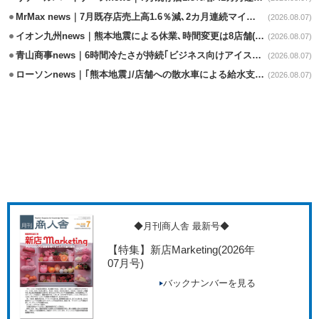
MrMax news｜7月既存店売上高1.6％減､2カ月連続マイナス
(2026.08.07)
イオン九州news｜熊本地震による休業､時間変更は8店舗(8/7時点)
(2026.08.07)
青山商事news｜6時間冷たさが持続｢ビジネス向けアイスベスト｣発売
(2026.08.07)
ローソンnews｜｢熊本地震｣/店舗への散水車による給水支援を開始
(2026.08.07)
◆月刊商人舎 最新号◆
【特集】新店Marketing
(2026年
07月号)
バックナンバーを見る