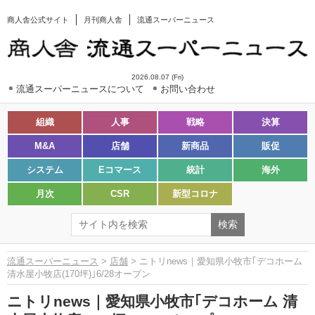
商人舎公式サイト
月刊商人舎
流通スーパーニュース
2026.08.07 (Fri)
流通スーパーニュースについて
お問い合わせ
組織
人事
戦略
決算
M&A
店舗
新商品
販促
システム
Eコマース
統計
海外
月次
CSR
新型コロナ
流通スーパーニュース
>
店舗
> ニトリnews｜愛知県小牧市｢デコホーム
清水屋小牧店(170坪)｣6/28オープン
ニトリnews｜愛知県小牧市｢デコホーム 清