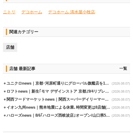
ニトリ
デコホーム
デコホーム 清水屋小牧店
関連カテゴリー
店舗
店舗 最新記事
一覧
ユニクロnews｜京都･河原町通りにグローバル旗艦店を11/6開設
(2026.08.07)
ロフトnews｜新生｢モマ デザインストア 京都｣9/4リプレイスオープン
(2026.08.07)
関西フードマーケットnews｜関西スーパーデイリーマート蒲生店8/7改装
(2026.08.07)
イオン九州news｜熊本地震による休業､時間変更は8店舗(8/7時点)
(2026.08.07)
ハローズnews｜8/6｢ハローズ西岐波店｣オープン/山口県5店舗目
(2026.08.07)