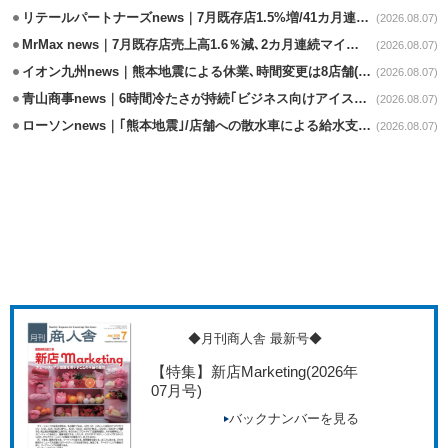
リテールパートナーズnews｜7月既存店1.5%増/41カ月連続増
(2026.08.07)
MrMax news｜7月既存店売上高1.6％減､2カ月連続マイナス
(2026.08.07)
イオン九州news｜熊本地震による休業､時間変更は8店舗(8/7時点)
(2026.08.07)
青山商事news｜6時間冷たさが持続｢ビジネス向けアイスベスト｣発売
(2026.08.07)
ローソンnews｜｢熊本地震｣/店舗への散水車による給水支援を開始
(2026.08.07)
◆月刊商人舎 最新号◆
【特集】新店Marketing
(2026年
07月号)
バックナンバーを見る