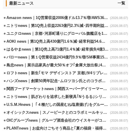
最新ニュース
一覧
Amazon news｜1Q営業収益2006億ドル13.7％増/AWS36.8％％増が貢献
(2026.08.07)
ニトリnews｜第1Q売上収益2263億円2.3%減･四半期利益1.4％減
(2026.08.07)
ユニクロnews｜京都･河原町通りにグローバル旗艦店を11/6開設
(2026.08.07)
AOKI news｜第1Q売上高430億円1.6％減･経常利益54.6％減
(2026.08.07)
はるやまnews｜第1Q売上高71億円1.4％減･経常損失4億3800万円
(2026.08.07)
バローnews｜第１Q営業収益2434億円9.9％増/SM事業15.5％増と絶好調
(2026.08.07)
島忠news｜展示品家具が最大50％オフ｢倉庫大放出祭｣4店舗限定で開催
(2026.08.07)
ロフトnews｜新生｢モマ デザインストア 京都｣9/4リプレイスオープン
(2026.08.07)
ハンズnews｜創業50周年記念･ムロツヨシ氏とのコラボ企画｢ムロハンズ｣開催
(2026.08.07)
関西フードマーケットnews｜関西スーパーデイリーマート蒲生店8/7改装
(2026.08.07)
ニトリnews｜肌ざわりを追求した新寝具｢Nうるる｣シリーズを発売
(2026.08.07)
U.S.M.Hnews｜ ｢４種だしの国産むね塩唐揚げ｣をグループ610店で共同販促
(2026.08.07)
オイシックスnews｜スノーピークとのコラボミールキット8/13発売
(2026.08.07)
OICグループnews｜グループ酒造会社のウイスキーがコンペティション受賞
(2026.08.07)
PLANTnews｜お盆向けごちそう商品と｢夏の福袋・福得カート｣8/8から開催
(2026.08.07)