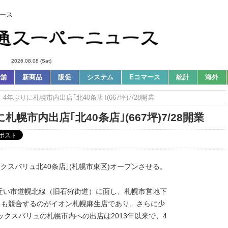
ース
2026.08.08 (Sat)
舗
新商品
販促
システム
Eコマース
統計
海外
4年ぶりに札幌市内出店｢北40条店｣(667坪)7/28開業
幌市内出店｢北40条店｣(667坪)7/28開業
ックスバリュ北40条店｣(札幌市東区)オープンさせる。
近い市道幌北線（旧石狩街道）に面し、札幌市営地下
とも競合するのがイオン札幌麻生店であり、さらに少
クスバリュの札幌市内への出店は2013年以来で、4