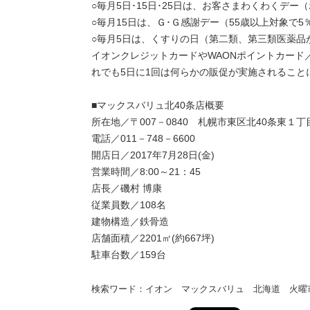
○毎月5日･15日･25日は、お客さまわくわくデー
○毎月15日は、Ｇ･Ｇ感謝デー（55歳以上対象で5
○毎月5日は、くすりの日（第二類、第三類医薬品
イオンクレジットカードやWAONポイントカード
れでも5日に1回は何らかの販促が実施されること
■マックスバリュ北40条店概要
所在地／〒007－0840 札幌市東区北40条東１
電話／011－748－6600
開店日／2017年7月28日(金)
営業時間／8:00～21：45
店長／磯村 博康
従業員数／108名
建物構造／鉄骨造
店舗面積／2201㎡(約667坪)
駐車台数／159台
検索ワード：イオン マックスバリュ 北海道 火曜