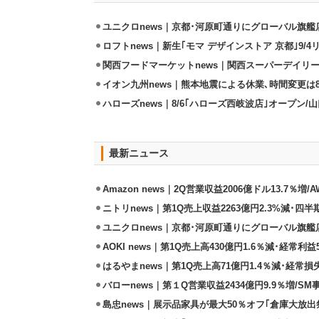
ユニクロnews｜京都･河原町通りにグローバル旗艦店
ロフトnews｜新生｢モマ デザインストア 京都｣9/
関西フードマーケットnews｜関西スーパーデイリー
イオン九州news｜熊本地震による休業､時間変更は8店
ハローズnews｜8/6｢ハローズ西岐波店｣オープン/
最新ニュース
Amazon news｜2Q営業収益2006億ドル13.7％増/
ニトリnews｜第1Q売上収益2263億円2.3%減･四半
ユニクロnews｜京都･河原町通りにグローバル旗艦店
AOKI news｜第1Q売上高430億円1.6％減･経常利益5
はるやまnews｜第1Q売上高71億円1.4％減･経常損失
バローnews｜第１Q営業収益2434億円9.9％増/SM
島忠news｜展示品家具が最大50％オフ｢倉庫大放出