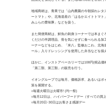
地域商材は、青果では「山内農園の今朝採れレタ
ートマト」や、北海道産の「はるかエイトトマト
みふらの豊味豚」などを扱う。
また簡便商材は、鮮魚の刺身コーナーでは本まぐ
くだけの半調理品、骨を気にせずに食べられる加
ーナーなどをはじめ、「米八」監修おこわ、北海
ール」入りドレッシングを使用した弁当などを揃え
ほかに、インストアベーカリーでは108円(税込
「第二類、第三類」の販売を行う。
イオングループでは毎月、価格訴求、あるいはポ
策を展開する。
○毎週火曜日は火曜市! (均一祭)
○毎月12日は、ハイパーフードデー（すべての買
○毎月20日･30日はお客さま感謝デー