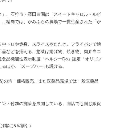
ス」、石狩市・澤田農園の「スイートキャロル・ルビ
」、精肉では、かみふらの農場で一貫生産された「か
ろ中トロや赤身、スライスやたたき、フライパンで焼
工品などを揃える。惣菜は揚げ物、焼き物、肉弁当コ
道食品機能性表示制度「ヘルシーDo」認定「オリゴノ
るほか、｢スープバー｣も設ける。
価格)の均一価格販売、また医薬品売場では一般医薬品
イント付加の施策を展開している。同店でも同じ販促
上げ客に5％割引）