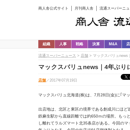
商人舎公式サイト
月刊商人舎
流通スーパーニュ
組織
人事
戦略
決算
M&A
店
流通スーパーニュース
>
店舗
> マックスバリュnews｜
マックスバリュnews｜4年ぶりに札
店舗
／
2017年07月19日
マックスバリュ北海道(株)は、7月28日(金)に｢マ
出店地は、北区と東区の境界である創成川にほど
鉄麻生駅から直線距離では約650ｍの場所。もっ
し離れてラルズマート北35条店がある。今回のマッ
年ぶりとなる。今回の出店で91店舗体制となる。