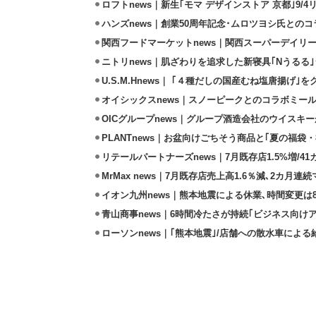
ロフトnews｜新生｢モマ デザインストア 京都｣9/
ハンズnews｜創業50周年記念･ムロツヨシ氏との
関西フードマーケットnews｜関西スーパーデイリー
ニトリnews｜肌ざわりを追求した新寝具｢Nうるる
U.S.M.Hnews｜ ｢４種だしの国産むね塩唐揚げ｣
オイシックスnews｜スノーピークとのコラボミールキ
OICグループnews｜グループ酒造会社のウイスキ
PLANTnews｜お盆向けごちそう商品と｢夏の福袋・
リテールパートナーズnews｜7月既存店1.5%増/4
MrMax news｜7月既存店売上高1.6％減､2カ月連
イオン九州news｜熊本地震による休業､時間変更は8店
青山商事news｜6時間冷たさが持続｢ビジネス向け
ローソンnews｜｢熊本地震｣/店舗への散水車によ