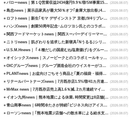
バローnews｜第１Q営業収益2434億円9.9％増/SM事業15.5％増と絶好調
(2026.08.07)
島忠news｜展示品家具が最大50％オフ｢倉庫大放出祭｣4店舗限定で開催
(2026.08.07)
ロフトnews｜新生｢モマ デザインストア 京都｣9/4リプレイスオープン
(2026.08.07)
ハンズnews｜創業50周年記念･ムロツヨシ氏とのコラボ企画｢ムロハンズ｣開催
(2026.08.07)
関西フードマーケットnews｜関西スーパーデイリーマート蒲生店8/7改装
(2026.08.07)
ニトリnews｜肌ざわりを追求した新寝具｢Nうるる｣シリーズを発売
(2026.08.07)
U.S.M.Hnews｜ ｢４種だしの国産むね塩唐揚げ｣をグループ610店で共同販促
(2026.08.07)
オイシックスnews｜スノーピークとのコラボミールキット8/13発売
(2026.08.07)
OICグループnews｜グループ酒造会社のウイスキーがコンペティション受賞
(2026.08.07)
PLANTnews｜お盆向けごちそう商品と｢夏の福袋・福得カート｣8/8から開催
(2026.08.07)
リテールパートナーズnews｜7月既存店1.5%増/41カ月連続増
(2026.08.07)
MrMax news｜7月既存店売上高1.6％減､2カ月連続マイナス
(2026.08.07)
イオン九州news｜熊本地震による休業､時間変更は8店舗(8/7時点)
(2026.08.07)
青山商事news｜6時間冷たさが持続｢ビジネス向けアイスベスト｣発売
(2026.08.07)
ローソンnews｜｢熊本地震｣/店舗への散水車による給水支援を開始
(2026.08.07)