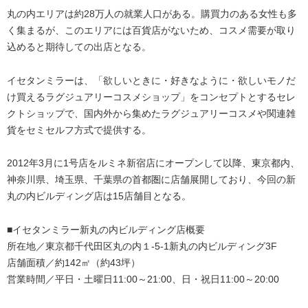
丸の内エリアは約28万人の就業人口がある。購買力のある女性も多
く集まるが、このエリアには百貨店がないため、コスメ需要が取り
込めると期待しての出店となる。
イセタンミラーは、「欲しいときに・好きなように・欲しいモノだ
け買えるラグジュアリーコスメショップ」をコンセプトとするセレ
クトショップで、国内外から集めたラグジュアリーコスメや関連雑
貨をセミセルフ方式で提供する。
2012年3月に1号店をルミネ新宿店にオープンして以降、東京都内、
神奈川県、埼玉県、千葉県の首都圏に店舗展開しており、今回の新
丸の内ビルディング店は15店舗目となる。
■イセタンミラー新丸の内ビルディング店概要
所在地／東京都千代田区丸の内１-5-1新丸の内ビルディング3F
店舗面積／約142㎡（約43坪）
営業時間／平日・土曜日11:00～21:00、日・祝日11:00～20:00