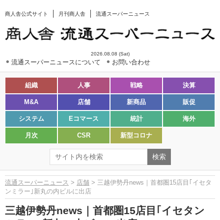
商人舎公式サイト
月刊商人舎
流通スーパーニュース
2026.08.08 (Sat)
流通スーパーニュースについて
お問い合わせ
組織
人事
戦略
決算
M&A
店舗
新商品
販促
システム
Eコマース
統計
海外
月次
CSR
新型コロナ
流通スーパーニュース
>
店舗
> 三越伊勢丹news｜首都圏15店目｢イセタ
ンミラー｣新丸の内ビルに出店
三越伊勢丹news｜首都圏15店目｢イセタン