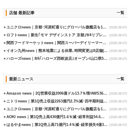
店舗 最新記事
一覧
ユニクロnews｜京都･河原町通りにグローバル旗艦店を11/6開設
(2026.08.07)
ロフトnews｜新生｢モマ デザインストア 京都｣9/4リプレイスオープン
(2026.08.07)
関西フードマーケットnews｜関西スーパーデイリーマート蒲生店8/7改装
(2026.08.07)
イオン九州news｜熊本地震による休業､時間変更は8店舗(8/7時点)
(2026.08.07)
ハローズnews｜8/6｢ハローズ西岐波店｣オープン/山口県5店舗目
(2026.08.07)
最新ニュース
一覧
Amazon news｜2Q営業収益2006億ドル13.7％増/AWS36.8％％増が貢献
(2026.08.07)
ニトリnews｜第1Q売上収益2263億円2.3%減･四半期利益1.4％減
(2026.08.07)
ユニクロnews｜京都･河原町通りにグローバル旗艦店を11/6開設
(2026.08.07)
AOKI news｜第1Q売上高430億円1.6％減･経常利益54.6％減
(2026.08.07)
はるやまnews｜第1Q売上高71億円1.4％減･経常損失4億3800万円
(2026.08.07)