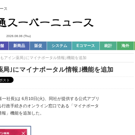
ース
2026.08.06 (Thu)
舗
新商品
販促
システム
Eコマース
統計
海外
つでもアイン薬局｣にマイナポータル情報｣機能を追加
ン薬局｣にマイナポータル情報｣機能を追加
一社長)は 6月10日(火)、同社が提供する公式アプリ
る行政手続きのオンライン窓口である「マイナポータ
情報」機能を追加した。