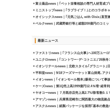
富士薬品news｜｢ペット栄養相談の専門人材育成プ
ミニストップnews｜｢ラブライブ！｣とのコラボキャ
オイシックスnews｜｢元気ごはん with Oisix｣
ベルクnews｜武蔵野銀行等と総額200億円のコミ
最新ニュース
ファストリnews｜｢フランス山火事｣へ100万ユー
ユニクロnews｜｢コントワー･デ･コトニエ｣’26秋冬
イオンリテールnews｜北欧スタイル｢グラニート｣
平和堂news｜9/18フーズマーケット富山掛尾､ア
イオンnews｜｢イオンモール熊本｣爆発について事
ケーズnews｜第1Q売上高1999億円12.4％増･経常利
ヤオコーnews｜７月既存店売上高2.7%増/客数0.１
アマゾンnews｜兵庫県尼崎市に関西最大の物流拠
アスクルnews｜紙製パッケージを採用｢基本の救急セ