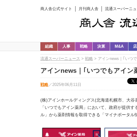
商人舎公式サイト
月刊商人舎
流通スーパーニュ
組織
人事
戦略
決算
M&A
店
流通スーパーニュース
>
戦略
> アインnews｜｢い
アインnews｜｢いつでもアイ
戦略
／
2025年06月11日
(株)アインホールディングス(北海道札幌市、大谷喜
「いつでもアイン薬局」において、政府が提供す
ル」から薬剤情報を取得できる「マイナポータル