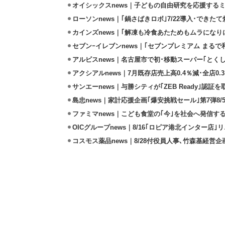
オイシックスnews｜子どもの自由研究を応援するミ
ローソンnews｜｢鍋さばきロボ｣7/22導入･できた
カインズnews｜｢解凍も冷食あたためもムラになり
セブンｰイレブンnews｜｢セブンプレミアム まるで和
アルビスnews｜名古屋市で初･移動スーパー｢とくし
アクシアルnews｜7月既存店売上高0.4％減･全店0.
サンエーnews｜与勝シティが｢ZEB Ready｣認証を
島忠news｜家計応援企画｢爆安挑戦セール｣第7弾8/
ファミマnews｜こども食堂の｢今｣を社会へ発信す
OICグループnews｜8/16｢ロピア港北インター店
コスモス薬品news｜8/28付役員人事､竹森基経営