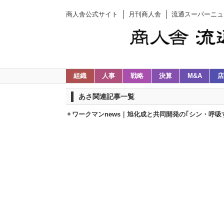
商人舎公式サイト
月刊商人舎
流通スーパーニュ
組織
人事
戦略
決算
M&A
店
あさ関連記事一覧
ワークマンnews｜旭化成と共同開発の｢シン・呼吸