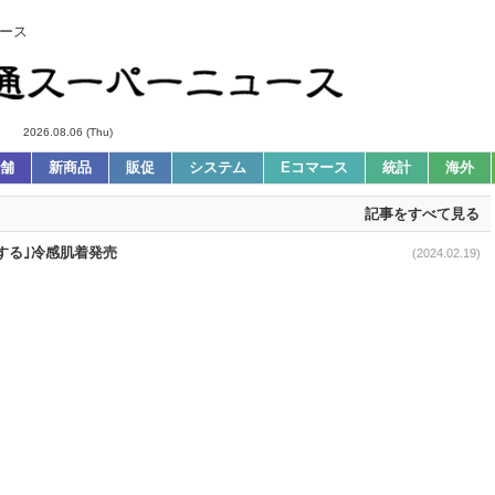
ース
2026.08.06 (Thu)
舗
新商品
販促
システム
Eコマース
統計
海外
記事をすべて見る
する｣冷感肌着発売
(2024.02.19)