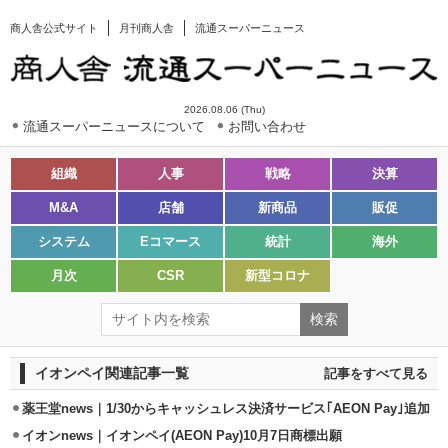
商人舎公式サイト
月刊商人舎
流通スーパーニュース
2026.08.06 (Thu)
流通スーパーニュースについて
お問い合わせ
組織
人事
戦略
決算
M&A
店舗
新商品
販促
システム
Eコマース
統計
海外
月次
CSR
新型コロナ
イオンペイ関連記事一覧
記事をすべて見る
薬王堂news｜1/30からキャッシュレス決済サービス｢AEON Pay｣追加
イオンnews｜イオンペイ(AEON Pay)10月7日商標出願