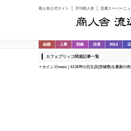
商人舎公式サイト
月刊商人舎
流通スーパーニュ
組織
人事
戦略
決算
M&A
店
カフェブリッコ関連記事一覧
カインズnews｜6136坪の日立店(茨城県)を最新の