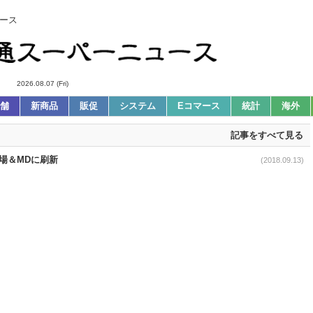
ース
2026.08.07 (Fri)
舗
新商品
販促
システム
Eコマース
統計
海外
記事をすべて見る
売場＆MDに刷新
(2018.09.13)