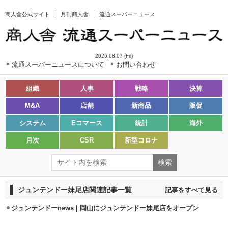
商人舎公式サイト
月刊商人舎
流通スーパーニュース
2026.08.07 (Fri)
流通スーパーニュースについて
お問い合わせ
組織
人事
戦略
決算
M&A
店舗
新商品
販促
システム
Eコマース
統計
海外
月次
CSR
新型コロナ
ジュンテンドー妹尾店関連記事一覧
記事をすべて見る
ジュンテンドーnews | 岡山にジュンテンドー妹尾店をオープン