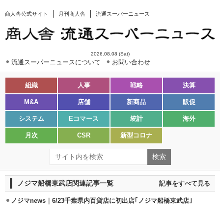
商人舎公式サイト
月刊商人舎
流通スーパーニュース
2026.08.08 (Sat)
流通スーパーニュースについて
お問い合わせ
組織
人事
戦略
決算
M&A
店舗
新商品
販促
システム
Eコマース
統計
海外
月次
CSR
新型コロナ
ノジマ船橋東武店関連記事一覧
記事をすべて見る
ノジマnews｜6/23千葉県内百貨店に初出店｢ノジマ船橋東武店｣