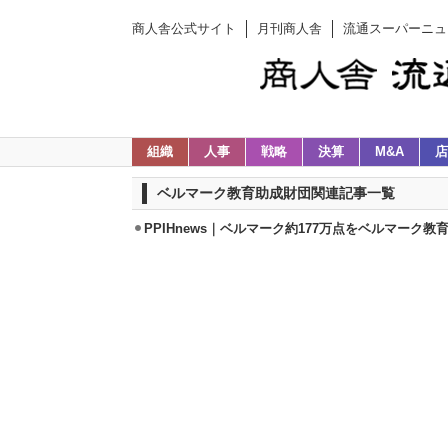
商人舎公式サイト
月刊商人舎
流通スーパーニュ
組織
人事
戦略
決算
M&A
店
ベルマーク教育助成財団関連記事一覧
PPIHnews｜ベルマーク約177万点をベルマーク