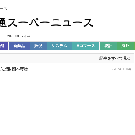
ース
2026.08.07 (Fri)
舗
新商品
販促
システム
Eコマース
統計
海外
記事をすべて見る
教育助成財団へ寄贈
(2024.06.04)