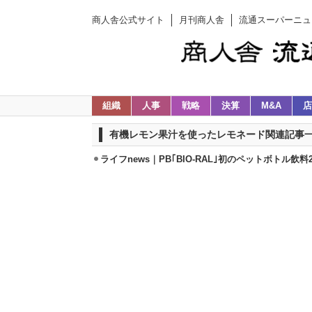
商人舎公式サイト
月刊商人舎
流通スーパーニュ
組織
人事
戦略
決算
M&A
店
有機レモン果汁を使ったレモネード関連記事
ライフnews｜PB｢BIO-RAL｣初のペットボトル飲