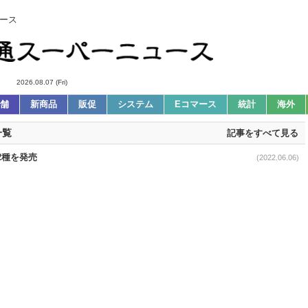
ース
2026.08.07 (Fri)
舗
新商品
販促
システム
Eコマース
統計
海外
一覧
記事をすべて見る
料2種を発売
(2022.06.06)