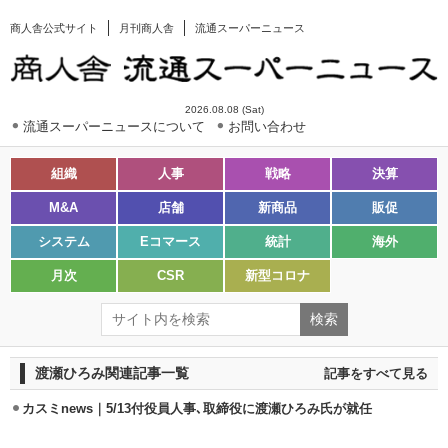
商人舎公式サイト
月刊商人舎
流通スーパーニュース
2026.08.08 (Sat)
流通スーパーニュースについて
お問い合わせ
組織
人事
戦略
決算
M&A
店舗
新商品
販促
システム
Eコマース
統計
海外
月次
CSR
新型コロナ
渡瀬ひろみ関連記事一覧
記事をすべて見る
カスミnews｜5/13付役員人事､取締役に渡瀬ひろみ氏が就任