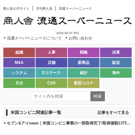
商人舎公式サイト
月刊商人舎
流通スーパーニュース
2026.08.07 (Fri)
流通スーパーニュースについて
お問い合わせ
組織
人事
戦略
決算
M&A
店舗
新商品
販促
システム
Eコマース
統計
海外
月次
CSR
新型コロナ
米国コンビニ関連記事一覧
記事をすべて見る
セブン&アイnews｜米国コンビニ事業の一部取得完了/取得価額1375億円