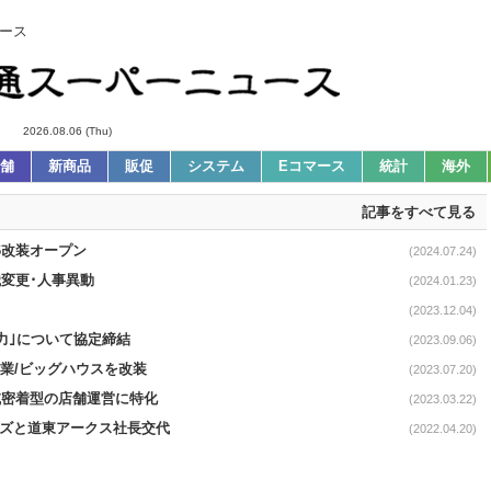
ース
2026.08.06 (Thu)
舗
新商品
販促
システム
Eコマース
統計
海外
記事をすべて見る
26改装オープン
(2024.07.24)
織変更･人事異動
(2024.01.23)
(2023.12.04)
力｣について協定締結
(2023.09.06)
開業/ビッグハウスを改装
(2023.07.20)
地域密着型の店舗運営に特化
(2023.03.22)
ルズと道東アークス社長交代
(2022.04.20)