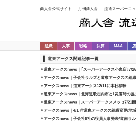
商人舎公式サイト
月刊商人舎
流通スーパーニュ
組織
人事
戦略
決算
M&A
店
道東アークス関連記事一覧
道東アークスnews｜｢スーパーアークス小泉店｣7/
アークスnews｜子会社ラルズと道東アークスの組
アークスnews｜道東アークス12/11に本社移転
道東アークスnews｜北海道歌志内市と｢災害時の協
道東アークスnews｜スーパーアークスメッセ7/21
アークスnews｜4/1 付道東アークスの組織変更/
アークスnews｜子会社8社の役員人事発表/道南ラ