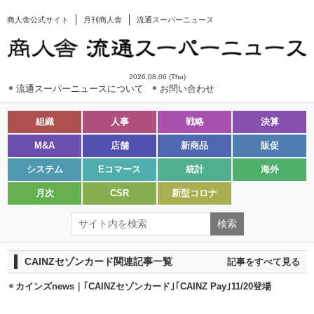
商人舎公式サイト
月刊商人舎
流通スーパーニュース
2026.08.06 (Thu)
流通スーパーニュースについて
お問い合わせ
組織
人事
戦略
決算
M&A
店舗
新商品
販促
システム
Eコマース
統計
海外
月次
CSR
新型コロナ
CAINZセゾンカード関連記事一覧
記事をすべて見る
カインズnews｜｢CAINZセゾンカード｣｢CAINZ Pay｣11/20登場