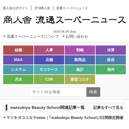
商人舎公式サイト
月刊商人舎
流通スーパーニュース
2026.08.08 (Sat)
流通スーパーニュースについて
お問い合わせ
組織
人事
戦略
決算
M&A
店舗
新商品
販促
システム
Eコマース
統計
海外
月次
CSR
新型コロナ
matsukiyo Beauty School関連記事一覧
記事をすべて見る
マツキヨココカラnews｜｢matsukiyo Beauty School｣3日間限定開催