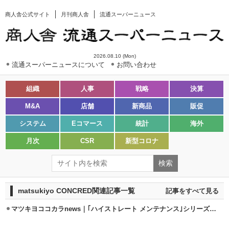
商人舎公式サイト
月刊商人舎
流通スーパーニュース
2026.08.10 (Mon)
流通スーパーニュースについて
お問い合わせ
組織
人事
戦略
決算
M&A
店舗
新商品
販促
システム
Eコマース
統計
海外
月次
CSR
新型コロナ
matsukiyo CONCRED関連記事一覧
記事をすべて見る
マツキヨココカラnews｜｢ハイストレート メンテナンス｣シリーズ発売