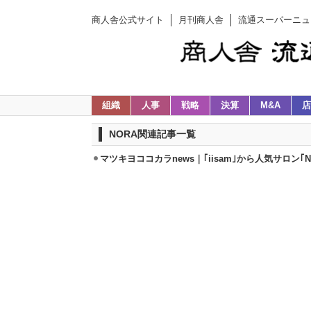
商人舎公式サイト
月刊商人舎
流通スーパーニュ
組織
人事
戦略
決算
M&A
店
NORA関連記事一覧
マツキヨココカラnews｜｢iisam｣から人気サロン｢