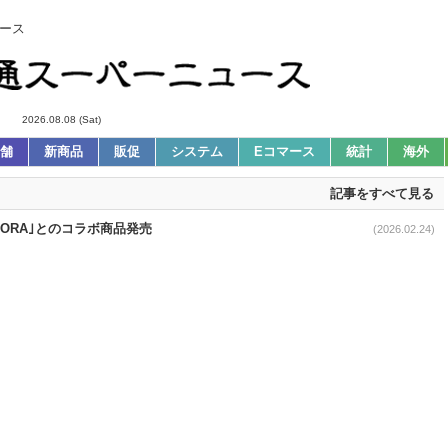
ース
2026.08.08 (Sat)
舗
新商品
販促
システム
Eコマース
統計
海外
記事をすべて見る
NORA｣とのコラボ商品発売
(2026.02.24)