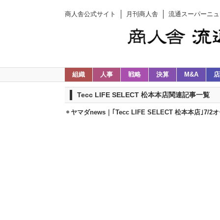
商人舎公式サイト
月刊商人舎
流通スーパーニュ
組織
人事
戦略
決算
M&A
店
Tecc LIFE SELECT 松本本店関連記事一覧
ヤマダnews｜｢Tecc LIFE SELECT 松本本店｣7