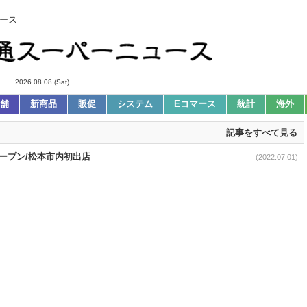
ース
2026.08.08 (Sat)
舗
新商品
販促
システム
Eコマース
統計
海外
記事をすべて見る
/2オープン/松本市内初出店
(2022.07.01)