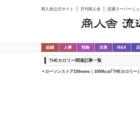
商人舎公式サイト
月刊商人舎
流通スーパーニュ
組織
人事
戦略
決算
M&A
店
THEカロリー関連記事一覧
ローソンストア100news｜1000kcal｢THEカロ