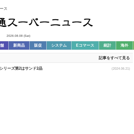
ース
2026.08.08 (Sat)
舗
新商品
販促
システム
Eコマース
統計
海外
記事をすべて見る
リー｣シリーズ第2はサンド2品
(2024.06.21)