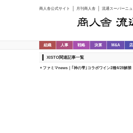
商人舎公式サイト
月刊商人舎
流通スーパーニュ
組織
人事
戦略
決算
M&A
店
XISTO関連記事一覧
ファミマnews｜｢神の雫｣コラボワイン2種4/28解禁