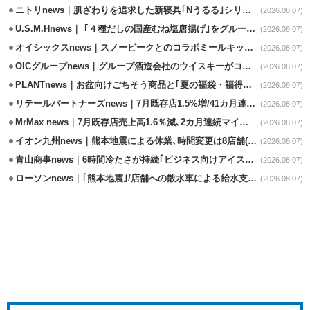
ニトリnews｜肌ざわりを追求した新寝具｢Nうるる｣シリーズを発売
(2026.08.07)
U.S.M.Hnews｜ ｢４種だしの国産むね塩唐揚げ｣をグループ610店で共同販促
(2026.08.07)
オイシックスnews｜スノーピークとのコラボミールキット8/13発売
(2026.08.07)
OICグループnews｜グループ酒造会社のウイスキーがコンペティション受賞
(2026.08.07)
PLANTnews｜お盆向けごちそう商品と｢夏の福袋・福得カート｣8/8から開催
(2026.08.07)
リテールパートナーズnews｜7月既存店1.5%増/41カ月連続増
(2026.08.07)
MrMax news｜7月既存店売上高1.6％減､2カ月連続マイナス
(2026.08.07)
イオン九州news｜熊本地震による休業､時間変更は8店舗(8/7時点)
(2026.08.07)
青山商事news｜6時間冷たさが持続｢ビジネス向けアイスベスト｣発売
(2026.08.07)
ローソンnews｜｢熊本地震｣/店舗への散水車による給水支援を開始
(2026.08.07)