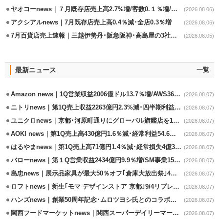
ヤオコーnews｜７月既存店売上高2.7%増/客数0.１％増/客単価2.6％増
(2026.08.06)
アクシアルnews｜7月既存店売上高0.4％減･全店0.3％増
(2026.08.06)
7月百貨店売上速報｜三越伊勢丹･阪急阪神･高島屋の3社は増収
(2026.08.05)
最新ニュース
一覧
Amazon news｜1Q営業収益2006億ドル13.7％増/AWS36.8％％増が貢献
(2026.08.07)
ニトリnews｜第1Q売上収益2263億円2.3%減･四半期利益1.4％減
(2026.08.07)
ユニクロnews｜京都･河原町通りにグローバル旗艦店を11/6開設
(2026.08.07)
AOKI news｜第1Q売上高430億円1.6％減･経常利益54.6％減
(2026.08.07)
はるやまnews｜第1Q売上高71億円1.4％減･経常損失4億3800万円
(2026.08.07)
バローnews｜第１Q営業収益2434億円9.9％増/SM事業15.5％増と絶好調
(2026.08.07)
島忠news｜展示品家具が最大50％オフ｢倉庫大放出祭｣4店舗限定で開催
(2026.08.07)
ロフトnews｜新生｢モマ デザインストア 京都｣9/4リプレイスオープン
(2026.08.07)
ハンズnews｜創業50周年記念･ムロツヨシ氏とのコラボ企画｢ムロハンズ｣開催
(2026.08.07)
関西フードマーケットnews｜関西スーパーデイリーマート蒲生店8/7改装
(2026.08.07)