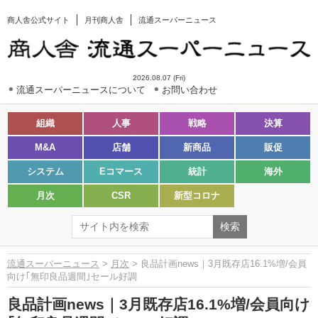
商人舎公式サイト
月刊商人舎
流通スーパーニュース
2026.08.07 (Fri)
流通スーパーニュースについて
お問い合わせ
組織
人事
戦略
決算
M&A
店舗
新商品
販促
システム
Eコマース
統計
海外
月次
CSR
新型コロナ
流通スーパーニュース
>
月次
> 良品計画news｜3月既存店16.1%増/会員
向け｢無印良品週間｣セール好調
良品計画news｜3月既存店16.1%増/会員向け