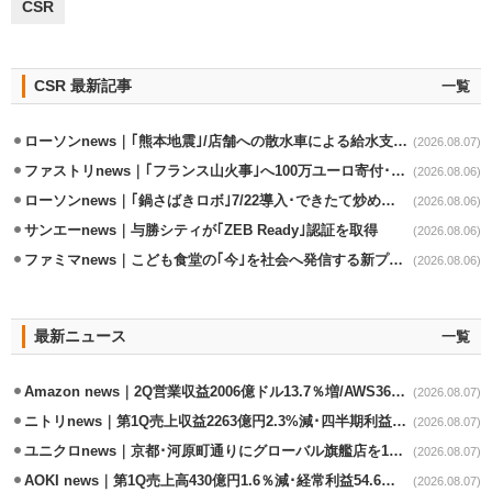
CSR
CSR 最新記事
一覧
ローソンnews｜｢熊本地震｣/店舗への散水車による給水支援を開始
(2026.08.07)
ファストリnews｜｢フランス山火事｣へ100万ユーロ寄付･衣料5万点も提供
(2026.08.06)
ローソンnews｜｢鍋さばきロボ｣7/22導入･できたて炒めメニューを提供
(2026.08.06)
サンエーnews｜与勝シティが｢ZEB Ready｣認証を取得
(2026.08.06)
ファミマnews｜こども食堂の｢今｣を社会へ発信する新プロジェクト始動
(2026.08.06)
最新ニュース
一覧
Amazon news｜2Q営業収益2006億ドル13.7％増/AWS36.8％％増が貢献
(2026.08.07)
ニトリnews｜第1Q売上収益2263億円2.3%減･四半期利益1.4％減
(2026.08.07)
ユニクロnews｜京都･河原町通りにグローバル旗艦店を11/6開設
(2026.08.07)
AOKI news｜第1Q売上高430億円1.6％減･経常利益54.6％減
(2026.08.07)