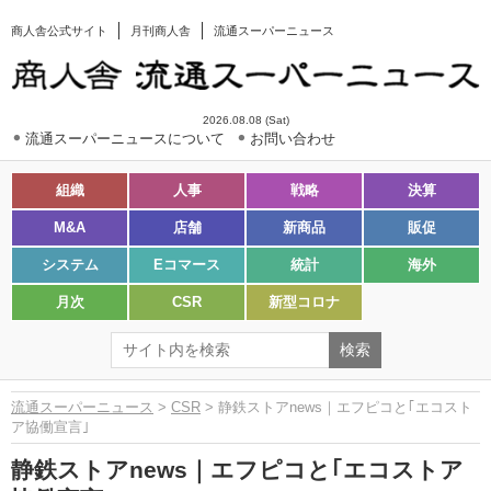
商人舎公式サイト
月刊商人舎
流通スーパーニュース
2026.08.08 (Sat)
流通スーパーニュースについて
お問い合わせ
組織
人事
戦略
決算
M&A
店舗
新商品
販促
システム
Eコマース
統計
海外
月次
CSR
新型コロナ
流通スーパーニュース
>
CSR
> 静鉄ストアnews｜エフピコと｢エコスト
ア協働宣言｣
静鉄ストアnews｜エフピコと｢エコストア