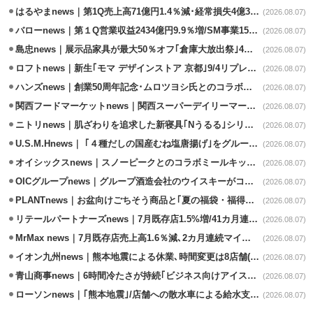
はるやまnews｜第1Q売上高71億円1.4％減･経常損失4億3800万円
(2026.08.07)
バローnews｜第１Q営業収益2434億円9.9％増/SM事業15.5％増と絶好調
(2026.08.07)
島忠news｜展示品家具が最大50％オフ｢倉庫大放出祭｣4店舗限定で開催
(2026.08.07)
ロフトnews｜新生｢モマ デザインストア 京都｣9/4リプレイスオープン
(2026.08.07)
ハンズnews｜創業50周年記念･ムロツヨシ氏とのコラボ企画｢ムロハンズ｣開催
(2026.08.07)
関西フードマーケットnews｜関西スーパーデイリーマート蒲生店8/7改装
(2026.08.07)
ニトリnews｜肌ざわりを追求した新寝具｢Nうるる｣シリーズを発売
(2026.08.07)
U.S.M.Hnews｜ ｢４種だしの国産むね塩唐揚げ｣をグループ610店で共同販促
(2026.08.07)
オイシックスnews｜スノーピークとのコラボミールキット8/13発売
(2026.08.07)
OICグループnews｜グループ酒造会社のウイスキーがコンペティション受賞
(2026.08.07)
PLANTnews｜お盆向けごちそう商品と｢夏の福袋・福得カート｣8/8から開催
(2026.08.07)
リテールパートナーズnews｜7月既存店1.5%増/41カ月連続増
(2026.08.07)
MrMax news｜7月既存店売上高1.6％減､2カ月連続マイナス
(2026.08.07)
イオン九州news｜熊本地震による休業､時間変更は8店舗(8/7時点)
(2026.08.07)
青山商事news｜6時間冷たさが持続｢ビジネス向けアイスベスト｣発売
(2026.08.07)
ローソンnews｜｢熊本地震｣/店舗への散水車による給水支援を開始
(2026.08.07)