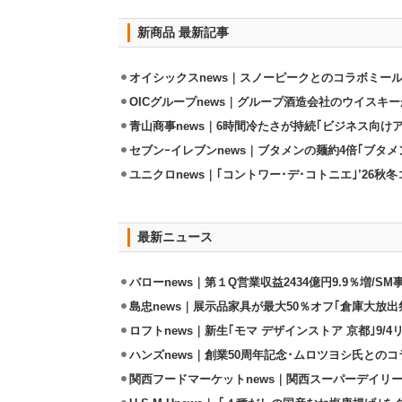
新商品 最新記事
オイシックスnews｜スノーピークとのコラボミールキ
OICグループnews｜グループ酒造会社のウイスキ
青山商事news｜6時間冷たさが持続｢ビジネス向け
セブンｰイレブンnews｜ブタメンの麺約4倍｢ブタメン
ユニクロnews｜｢コントワー･デ･コトニエ｣’26秋冬
最新ニュース
バローnews｜第１Q営業収益2434億円9.9％増/SM
島忠news｜展示品家具が最大50％オフ｢倉庫大放出
ロフトnews｜新生｢モマ デザインストア 京都｣9/
ハンズnews｜創業50周年記念･ムロツヨシ氏との
関西フードマーケットnews｜関西スーパーデイリー