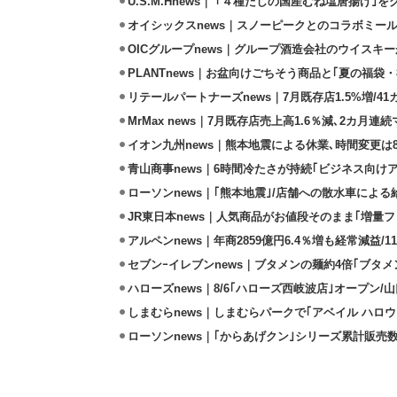
U.S.M.Hnews｜ ｢４種だしの国産むね塩唐揚げ｣
オイシックスnews｜スノーピークとのコラボミールキ
OICグループnews｜グループ酒造会社のウイスキ
PLANTnews｜お盆向けごちそう商品と｢夏の福袋・
リテールパートナーズnews｜7月既存店1.5%増/4
MrMax news｜7月既存店売上高1.6％減､2カ月連
イオン九州news｜熊本地震による休業､時間変更は8店
青山商事news｜6時間冷たさが持続｢ビジネス向け
ローソンnews｜｢熊本地震｣/店舗への散水車によ
JR東日本news｜人気商品がお値段そのまま｢増量フェ
アルペンnews｜年商2859億円6.4％増も経常減益/
セブンｰイレブンnews｜ブタメンの麺約4倍｢ブタメン
ハローズnews｜8/6｢ハローズ西岐波店｣オープン/
しまむらnews｜しまむらパークで｢アベイル ハロ
ローソンnews｜｢からあげクン｣シリーズ累計販売数