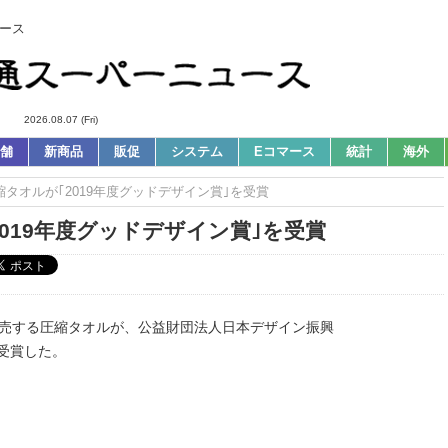
ース
2026.08.07 (Fri)
舗
新商品
販促
システム
Eコマース
統計
海外
圧縮タオルが｢2019年度グッドデザイン賞｣を受賞
2019年度グッドデザイン賞｣を受賞
が販売する圧縮タオルが、公益財団法人日本デザイン振興
を受賞した。