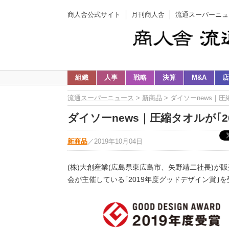
商人舎公式サイト
月刊商人舎
流通スーパーニュ
組織
人事
戦略
決算
M&A
店
流通スーパーニュース
>
新商品
> ダイソーnews｜
ダイソーnews｜圧縮タオルが｢
新商品
／
2019年10月04日
(株)大創産業(広島県東広島市、矢野靖二社長)
会が主催している｢2019年度グッドデザイン賞｣