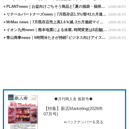
PLANTnews｜お盆向けごちそう商品と｢夏の福袋・福得カート｣8/8から開催
(2026.08.07)
リテールパートナーズnews｜7月既存店1.5%増/41カ月連続増
(2026.08.07)
MrMax news｜7月既存店売上高1.6％減､2カ月連続マイナス
(2026.08.07)
イオン九州news｜熊本地震による休業､時間変更は8店舗(8/7時点)
(2026.08.07)
青山商事news｜6時間冷たさが持続｢ビジネス向けアイスベスト｣発売
(2026.08.07)
◆月刊商人舎 最新号◆
【特集】新店Marketing
(2026年
07月号)
バックナンバーを見る