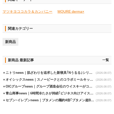
マツキヨココカラ＆カンパニー
MQURE derma×
関連カテゴリー
新商品
新商品 最新記事
一覧
ニトリnews｜肌ざわりを追求した新寝具｢Nうるる｣シリーズを発売
(2026.08.07)
オイシックスnews｜スノーピークとのコラボミールキット8/13発売
(2026.08.07)
OICグループnews｜グループ酒造会社のウイスキーがコンペティション受賞
(2026.08.07)
青山商事news｜6時間冷たさが持続｢ビジネス向けアイスベスト｣発売
(2026.08.07)
セブンｰイレブンnews｜ブタメンの麺約4倍｢ブタメン超BIG｣8/11から限定発売
(2026.08.07)