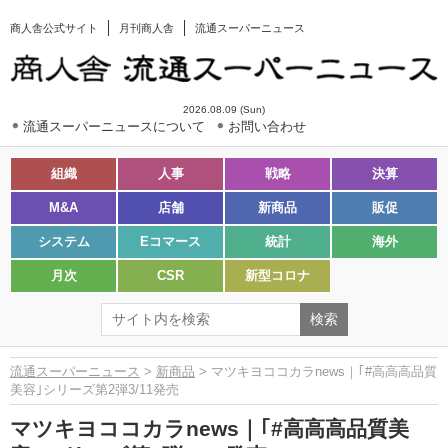
商人舎公式サイト
月刊商人舎
流通スーパーニュース
2026.08.09 (Sun)
流通スーパーニュースについて
お問い合わせ
組織
人事
戦略
決算
M&A
店舗
新商品
販促
システム
Eコマース
統計
海外
月次
CSR
新型コロナ
流通スーパーニュース
>
新商品
> マツキヨココカラnews｜｢#高高高品質
美容｣シリーズ第2弾3/11発売
マツキヨココカラnews｜｢#高高高品質美