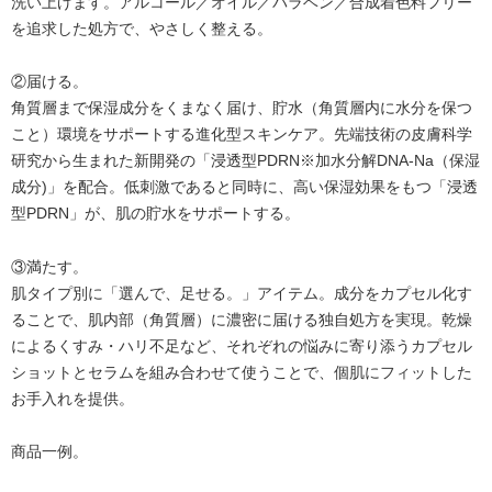
洗い上げます。アルコール／オイル／パラベン／合成着色料フリー
を追求した処方で、やさしく整える。
②届ける。
角質層まで保湿成分をくまなく届け、貯水（角質層内に水分を保つ
こと）環境をサポートする進化型スキンケア。先端技術の皮膚科学
研究から生まれた新開発の「浸透型PDRN※加水分解DNA-Na（保湿
成分)」を配合。低刺激であると同時に、高い保湿効果をもつ「浸透
型PDRN」が、肌の貯水をサポートする。
③満たす。
肌タイプ別に「選んで、足せる。」アイテム。成分をカプセル化す
ることで、肌内部（角質層）に濃密に届ける独自処方を実現。乾燥
によるくすみ・ハリ不足など、それぞれの悩みに寄り添うカプセル
ショットとセラムを組み合わせて使うことで、個肌にフィットした
お手入れを提供。
商品一例。