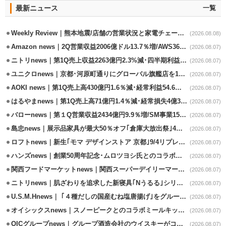
最新ニュース
一覧
Weekly Review｜熊本地震/店舗の営業状況と家電チェーンの支援策
(2026.08.08)
Amazon news｜2Q営業収益2006億ドル13.7％増/AWS36.8％％増が貢献
(2026.08.07)
ニトリnews｜第1Q売上収益2263億円2.3%減･四半期利益1.4％減
(2026.08.07)
ユニクロnews｜京都･河原町通りにグローバル旗艦店を11/6開設
(2026.08.07)
AOKI news｜第1Q売上高430億円1.6％減･経常利益54.6％減
(2026.08.07)
はるやまnews｜第1Q売上高71億円1.4％減･経常損失4億3800万円
(2026.08.07)
バローnews｜第１Q営業収益2434億円9.9％増/SM事業15.5％増と絶好調
(2026.08.07)
島忠news｜展示品家具が最大50％オフ｢倉庫大放出祭｣4店舗限定で開催
(2026.08.07)
ロフトnews｜新生｢モマ デザインストア 京都｣9/4リプレイスオープン
(2026.08.07)
ハンズnews｜創業50周年記念･ムロツヨシ氏とのコラボ企画｢ムロハンズ｣開催
(2026.08.07)
関西フードマーケットnews｜関西スーパーデイリーマート蒲生店8/7改装
(2026.08.07)
ニトリnews｜肌ざわりを追求した新寝具｢Nうるる｣シリーズを発売
(2026.08.07)
U.S.M.Hnews｜ ｢４種だしの国産むね塩唐揚げ｣をグループ610店で共同販促
(2026.08.07)
オイシックスnews｜スノーピークとのコラボミールキット8/13発売
(2026.08.07)
OICグループnews｜グループ酒造会社のウイスキーがコンペティション受賞
(2026.08.07)