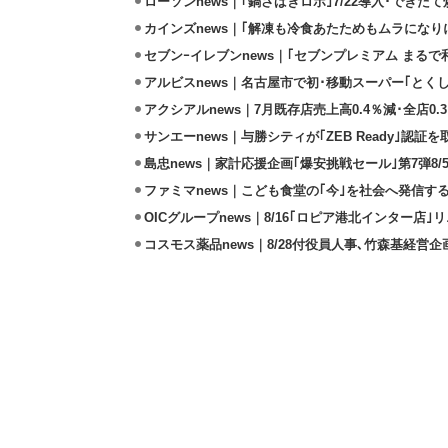
ローソンnews｜｢鍋さばきロボ｣7/22導入･できた
カインズnews｜｢解凍も冷食あたためもムラになり
セブンｰイレブンnews｜｢セブンプレミアム まるで和
アルビスnews｜名古屋市で初･移動スーパー｢とくし
アクシアルnews｜7月既存店売上高0.4％減･全店0.
サンエーnews｜与勝シティが｢ZEB Ready｣認証を
島忠news｜家計応援企画｢爆安挑戦セール｣第7弾8/
ファミマnews｜こども食堂の｢今｣を社会へ発信す
OICグループnews｜8/16｢ロピア港北インター店
コスモス薬品news｜8/28付役員人事､竹森基経営