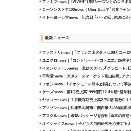
ファミマnews｜｢VIVANT｣第2シーズンとのコラボ商
ローソンストア100news｜Uber Eatsで｢お盆キャン
イトーヨーカ堂news｜記念日 ｢ハトの日｣8/10
最新ニュース
ファストリnews｜｢フランス山火事｣へ100万ユー
ユニクロnews｜｢コントワー･デ･コトニエ｣’26秋冬
イオンリテールnews｜北欧スタイル｢グラニート｣
平和堂news｜9/18フーズマーケット富山掛尾､ア
イオンnews｜｢イオンモール熊本｣爆発について事
ケーズnews｜第1Q売上高1999億円12.4％増･経常利
ヤオコーnews｜７月既存店売上高2.7%増/客数0.１
アマゾンnews｜兵庫県尼崎市に関西最大の物流拠
アスクルnews｜紙製パッケージを採用｢基本の救急セ
オイシックスnews｜子どもの自由研究を応援するミ