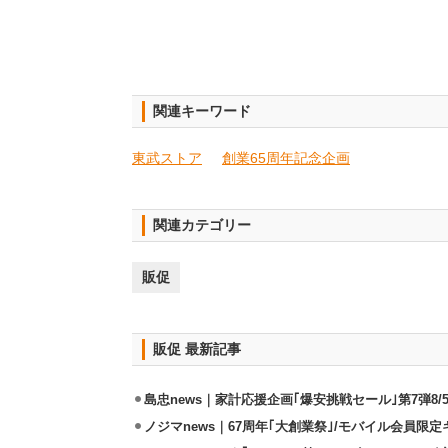
関連キーワード
東武ストア
創業65周年記念企画
関連カテゴリー
販促
販促 最新記事
島忠news｜家計応援企画｢爆安挑戦セール｣第7弾8/
ノジマnews｜67周年｢大創業祭｣/モバイル会員限