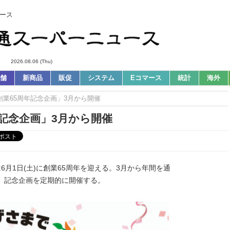
ース
2026.08.06 (Thu)
舗
新商品
販促
システム
Eコマース
統計
海外
「創業65周年記念企画」3月から開催
年記念企画」3月から開催
6月1日(土)に創業65周年を迎える。3月から年間を通
、記念企画を定期的に開催する。