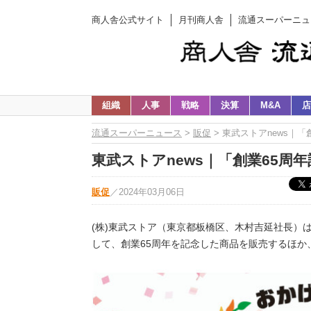
商人舎公式サイト
月刊商人舎
流通スーパーニュ
組織
人事
戦略
決算
M&A
店
流通スーパーニュース
>
販促
> 東武ストアnews｜
東武ストアnews｜「創業65周
販促
／
2024年03月06日
(株)東武ストア（東京都板橋区、木村吉延社長）は
して、創業65周年を記念した商品を販売するほか