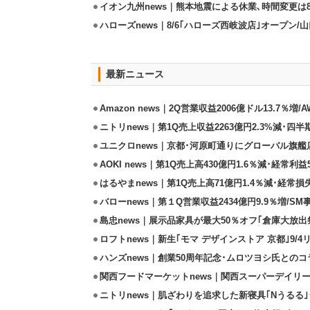
イオン九州news｜熊本地震による休業､時間変更は8店
ハローズnews｜8/6｢ハローズ西岐波店｣オープン/
最新ニュース
Amazon news｜2Q営業収益2006億ドル13.7％増/
ニトリnews｜第1Q売上収益2263億円2.3%減･四半
ユニクロnews｜京都･河原町通りにグローバル旗艦店
AOKI news｜第1Q売上高430億円1.6％減･経常利益5
はるやまnews｜第1Q売上高71億円1.4％減･経常損失
バローnews｜第１Q営業収益2434億円9.9％増/SM
島忠news｜展示品家具が最大50％オフ｢倉庫大放出
ロフトnews｜新生｢モマ デザインストア 京都｣9/
ハンズnews｜創業50周年記念･ムロツヨシ氏との
関西フードマーケットnews｜関西スーパーデイリー
ニトリnews｜肌ざわりを追求した新寝具｢Nうるる