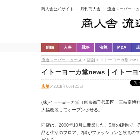
商人舎公式サイト
月刊商人舎
流通スーパーニュ
組織
人事
戦略
決算
M&A
店
流通スーパーニュース
>
店舗
> イトーヨーカ堂new
イトーヨーカ堂news｜イトーヨ
店舗
／
2019年05月21日
(株)イトーヨーカ堂（東京都千代田区、三枝富博社
大幅改装してオープンさせる。
同店は、2000年10月に開業した。5層の建物で
品と生活のフロア、2階がファッションと飲食のフロ
が入る。