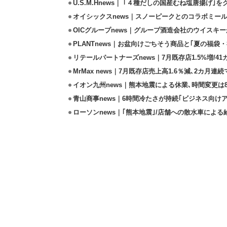
U.S.M.Hnews｜ ｢４種だしの国産むね塩唐揚げ｣
オイシックスnews｜スノーピークとのコラボミールキ
OICグループnews｜グループ酒造会社のウイスキ
PLANTnews｜お盆向けごちそう商品と｢夏の福袋・
リテールパートナーズnews｜7月既存店1.5%増/4
MrMax news｜7月既存店売上高1.6％減､2カ月連
イオン九州news｜熊本地震による休業､時間変更は8店
青山商事news｜6時間冷たさが持続｢ビジネス向け
ローソンnews｜｢熊本地震｣/店舗への散水車によ