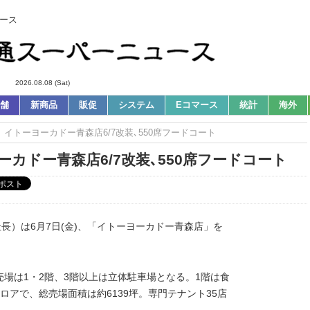
ース
2026.08.08 (Sat)
舗
新商品
販促
システム
Eコマース
統計
海外
s｜イトーヨーカドー青森店6/7改装､550席フードコート
ーカドー青森店6/7改装､550席フードコート
長）は6月7日(金)、「イトーヨーカドー青森店」を
、売場は1・2階、3階以上は立体駐車場となる。1階は食
アで、総売場面積は約6139坪。専門テナント35店