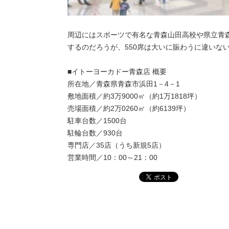
周辺にはスポーツで有名な青森山田高校や県立青
するのだろうが、550席は大いに賑わうに違いな
■イトーヨーカドー青森店 概要
所在地／青森県青森市浜田1－4－1
敷地面積／約3万9000㎡（約1万1818坪）
売場面積／約2万0260㎡（約6139坪）
駐車台数／1500台
駐輪台数／930台
専門店／35店（うち新規5店）
営業時間／10：00～21：00